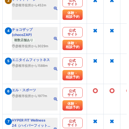
公式
3
サイト
彦根市役所から452m
体験・
相談予約
×
×
チョコザップ
公式
4
サイト
(chocoZAP)
複数店舗あり
体験・
彦根市役所から3029m
相談予約
×
×
エニタイムフィットネス
公式
5
サイト
彦根市役所から1588m
体験・
相談予約
○
○
エル・スポーツ
公式
6
サイト
彦根市役所から1977m
体験・
相談予約
×
×
HYPER FIT Wellness
公式
7
サイト
24（ハイパーフィットウ