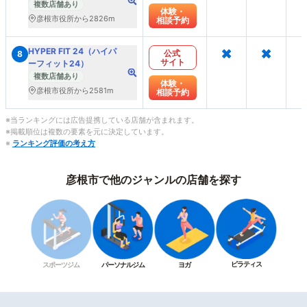
ェルネス24）
複数店舗あり
体験・
彦根市役所から2826m
相談予約
×
×
HYPER FIT 24（ハイパ
公式
8
サイト
ーフィット24）
複数店舗あり
体験・
彦根市役所から2581m
相談予約
※当ランキングには広告提携している店舗が含まれます。
※掲載順位は複数の要素を元に決定しています。
※
ランキング評価の考え方
彦根市で他のジャンルの店舗を探す
ピラティス
スポーツジム
パーソナルジム
ヨガ