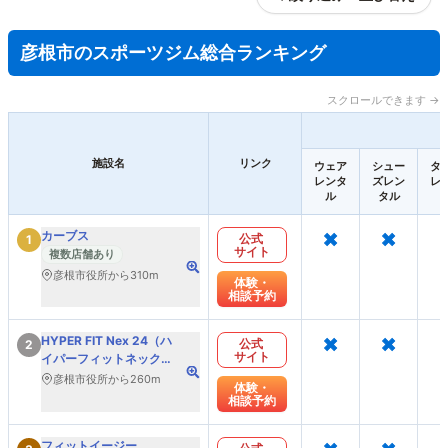
彦根市のスポーツジム総合ランキング
スクロールできます →
施設名
リンク
ウェア
シュー
タ
レンタ
ズレン
レ
ル
タル
×
×
カーブス
公式
1
サイト
複数店舗あり
彦根市役所から310m
体験・
相談予約
×
×
HYPER FIT Nex 24（ハ
公式
2
サイト
イパーフィットネックス
24）
彦根市役所から260m
体験・
相談予約
×
×
フィットイージー