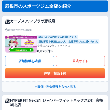
彦根市のスポーツジム全店を紹介
カーブスアル･プラザ彦根店
彦根市役所から310m
駅から5分以内のジムに通いたい人
運動不足を解消したい人
女性専用ジムに通いたい人
女性のみ30分フィットネス
6,820円〜
店舗情報を確認
公式サイト
体験・相談予約
設備・料金情報をもっと見る
HYPER FIT Nex 24（ハイパーフィットネックス24）彦根
城北店