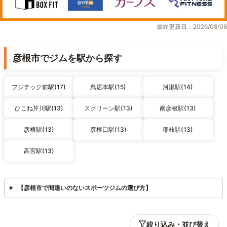
最終更新日：2026/08/06
彦根市でジムを駅から探す
フジテック前駅(17)
鳥居本駅(15)
河瀬駅(14)
ひこね芹川駅(13)
スクリーン駅(13)
南彦根駅(13)
彦根駅(13)
彦根口駅(13)
稲枝駅(13)
高宮駅(13)
【彦根市で間違いのないスポーツジムの選び方】
絞り込み・並び替え