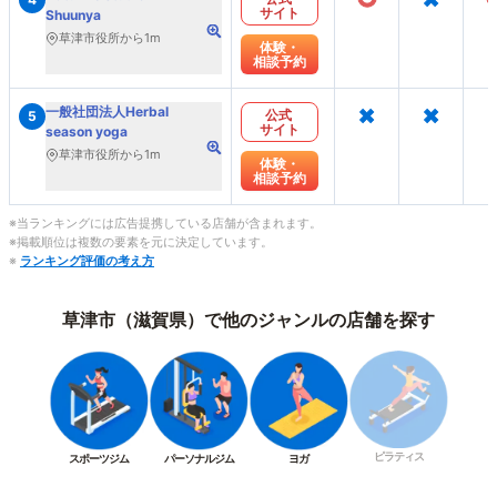
サイト
Shuunya
草津市役所から1m
体験・
相談予約
×
×
一般社団法人Herbal
公式
5
サイト
season yoga
草津市役所から1m
体験・
相談予約
※当ランキングには広告提携している店舗が含まれます。
※掲載順位は複数の要素を元に決定しています。
※
ランキング評価の考え方
草津市（滋賀県）で他のジャンルの店舗を探す
ピラティス
スポーツジム
パーソナルジム
ヨガ