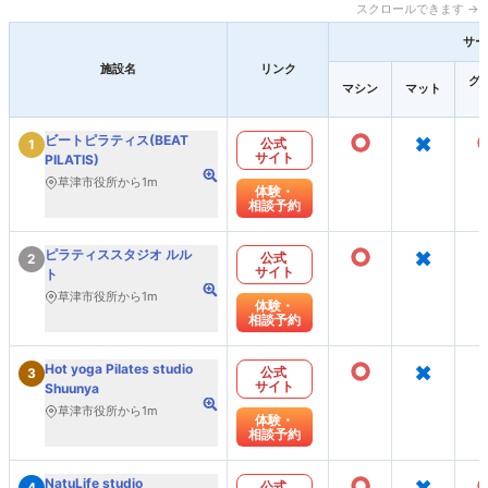
スクロールできます →
サー
施設名
リンク
グ
マシン
マット
○
×
ビートピラティス(BEAT
公式
1
サイト
PILATIS)
草津市役所から1m
体験・
相談予約
○
×
ピラティススタジオ ルル
公式
2
サイト
ト
草津市役所から1m
体験・
相談予約
○
×
Hot yoga Pilates studio
公式
3
サイト
Shuunya
草津市役所から1m
体験・
相談予約
○
×
NatuLife studio
公式
4