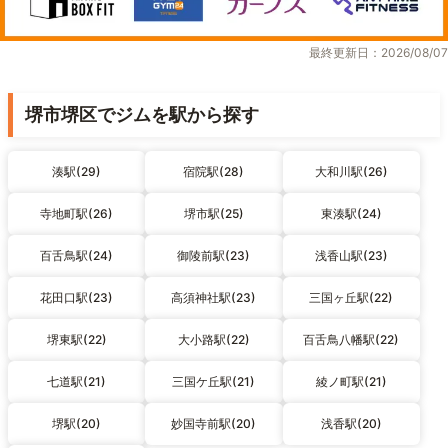
最終更新日：2026/08/07
堺市堺区でジムを駅から探す
湊駅(29)
宿院駅(28)
大和川駅(26)
寺地町駅(26)
堺市駅(25)
東湊駅(24)
百舌鳥駅(24)
御陵前駅(23)
浅香山駅(23)
花田口駅(23)
高須神社駅(23)
三国ヶ丘駅(22)
堺東駅(22)
大小路駅(22)
百舌鳥八幡駅(22)
七道駅(21)
三国ケ丘駅(21)
綾ノ町駅(21)
堺駅(20)
妙国寺前駅(20)
浅香駅(20)