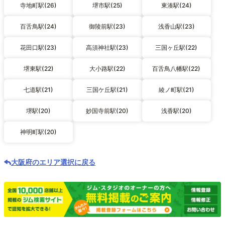
寺地町駅(26)
堺市駅(25)
東湊駅(24)
百舌鳥駅(24)
御陵前駅(23)
浅香山駅(23)
花田口駅(23)
高須神社駅(23)
三国ヶ丘駅(22)
堺東駅(22)
大小路駅(22)
百舌鳥八幡駅(22)
七道駅(21)
三国ケ丘駅(21)
綾ノ町駅(21)
堺駅(20)
妙国寺前駅(20)
浅香駅(20)
神明町駅(20)
大阪府のエリア選択に戻る