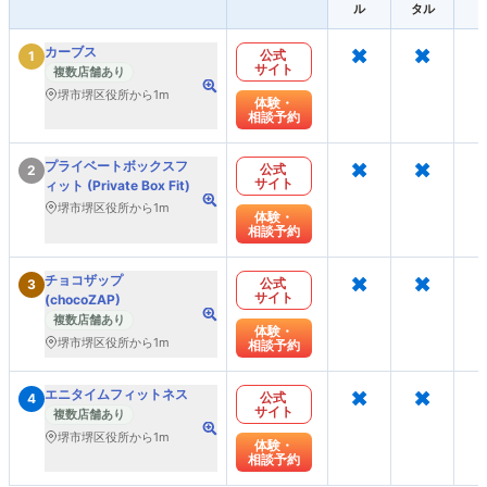
ル
タル
×
×
カーブス
公式
1
サイト
複数店舗あり
堺市堺区役所から1m
体験・
相談予約
×
×
プライベートボックスフ
公式
2
サイト
ィット (Private Box Fit)
堺市堺区役所から1m
体験・
相談予約
×
×
チョコザップ
公式
3
サイト
(chocoZAP)
複数店舗あり
体験・
堺市堺区役所から1m
相談予約
×
×
エニタイムフィットネス
公式
4
サイト
複数店舗あり
堺市堺区役所から1m
体験・
相談予約