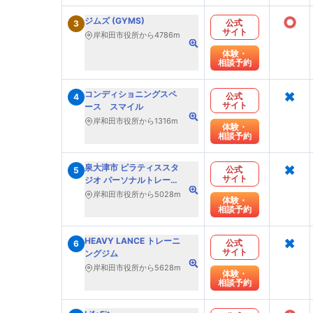
○
ジムズ (GYMS)
公式
3
サイト
岸和田市役所から4786m
体験・
相談予約
×
コンディショニングスペ
公式
4
サイト
ース スマイル
岸和田市役所から1316m
体験・
相談予約
×
泉大津市 ピラティススタ
公式
5
サイト
ジオ パーソナルトレーニ
ング フィットネスサロン
岸和田市役所から5028m
体験・
re-fulfill.
相談予約
×
HEAVY LANCE トレーニ
公式
6
サイト
ングジム
岸和田市役所から5628m
体験・
相談予約