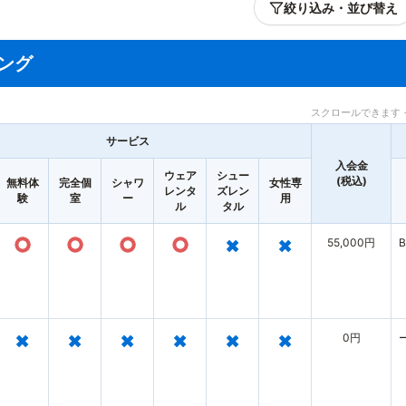
絞り込み・並び替え
ング
スクロールできます 
サービス
入会金
ウェア
シュー
(税込)
無料体
完全個
シャワ
女性専
レンタ
ズレン
験
室
ー
用
ル
タル
○
○
○
○
×
×
55,000円
B
×
×
×
×
×
×
0円