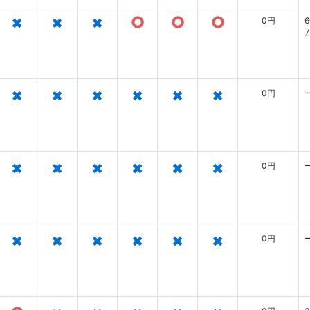
×
×
×
○
○
○
0円
×
×
×
×
×
×
0円
×
×
×
×
×
×
0円
×
×
×
×
×
×
0円