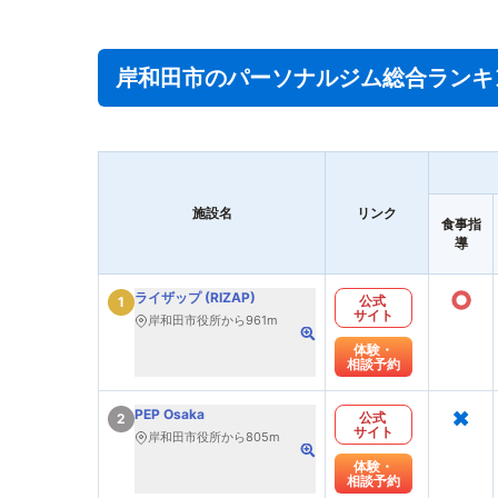
岸和田市のパーソナルジム総合ランキ
施設名
リンク
食事指
導
○
ライザップ (RIZAP)
公式
1
サイト
岸和田市役所から961m
体験・
相談予約
×
PEP Osaka
公式
2
サイト
岸和田市役所から805m
体験・
相談予約