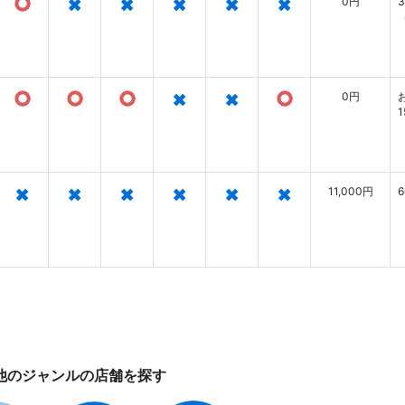
○
×
×
×
×
×
0円
○
○
○
×
×
○
0円
×
×
×
×
×
×
11,000円
他のジャンルの店舗を探す