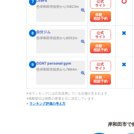
○
LifeFit
公式
7
サイト
岸和田市役所から10823m
体験・
相談予約
×
自分ジム
公式
8
サイト
岸和田市役所から8052m
体験・
相談予約
×
GOAT personal gym
公式
9
サイト
岸和田市役所から7884m
体験・
相談予約
※当ランキングには広告提携している店舗が含まれます。
※掲載順位は複数の要素を元に決定しています。
※
ランキング評価の考え方
岸和田市で