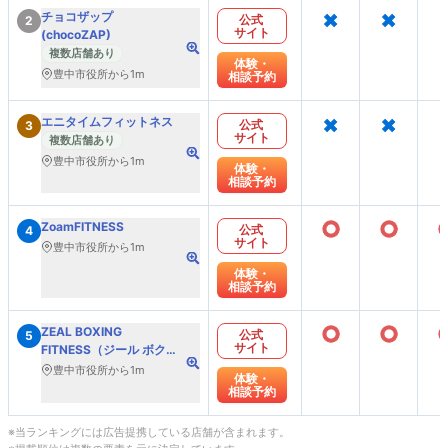
×
×
チョコザップ
公式
2
サイト
(chocoZAP)
複数店舗あり
体験・
豊中市役所から1m
相談予約
×
×
エニタイムフィットネス
公式
3
サイト
複数店舗あり
豊中市役所から1m
体験・
相談予約
○
○
ZoamFITNESS
公式
4
サイト
豊中市役所から1m
体験・
相談予約
○
○
ZEAL BOXING
公式
5
サイト
FITNESS（ジール ボクシ
ング フィットネス）
豊中市役所から1m
体験・
相談予約
※当ランキングには広告提携している店舗が含まれます。