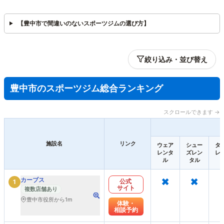
【豊中市で間違いのないスポーツジムの選び方】
絞り込み・並び替え
豊中市のスポーツジム総合ランキング
スクロールできます →
施設名
リンク
ウェア
シュー
タ
レンタ
ズレン
レ
ル
タル
×
×
カーブス
公式
1
サイト
複数店舗あり
豊中市役所から1m
体験・
相談予約