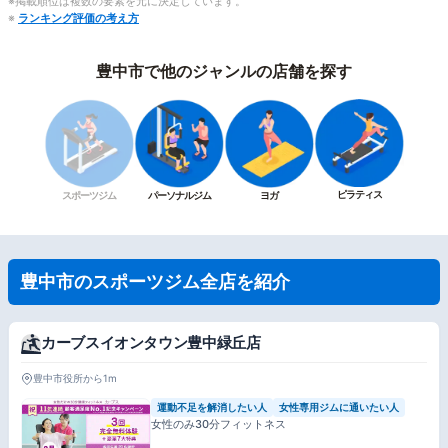
※掲載順位は複数の要素を元に決定しています。
※
ランキング評価の考え方
豊中市で他のジャンルの店舗を探す
ピラティス
スポーツジム
パーソナルジム
ヨガ
豊中市のスポーツジム全店を紹介
カーブスイオンタウン豊中緑丘店
豊中市役所から1m
運動不足を解消したい人
女性専用ジムに通いたい人
女性のみ30分フィットネス