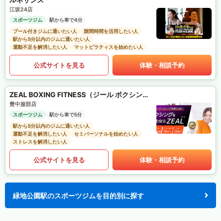
江坂24店
スポーツジム
駅から車で4分
プール付きジムに通いたい人
隙間時間を活用したい人
駅から5分以内のジムに通いたい人
運動不足を解消したい人
マットピラティスを始めたい人
公式サイトを見る
体験・相談予約
ZEAL BOXING FITNESS（ジール ボクシング フィットネス）
豊中服部店
スポーツジム
駅から車で5分
駅から5分以内のジムに通いたい人
運動不足を解消したい人
セミパーソナルを始めたい人
ストレスを解消したい人
公式サイトを見る
体験・相談予約
緑地公園駅のスポーツジムを目的別に探す