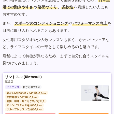
活での動きやすさ
や
姿勢づくり
、
柔軟性
を意識したい人にも
おすすめです。
また、
スポーツのコンディショニング
や
パフォーマンス向上
を
目的に取り入れられることもあります。
女性専用スタジオや少人数レッスンも多く、かわいいウェアな
ど、ライフスタイルの一部として楽しめるのも魅力です。
店舗によって特徴が異なるため、まずは自分に合うスタイルを
見つけてみましょう。
リントスル (Rintosull)
江坂店
ピラティス
駅から車で4分
駅から5分以内のジムに通いたい人
女性専用ジムに通いたい人
姿勢・腰痛・肩こりが気になる人
マシンピラティスを始めたい人
グループレッスンで始めたい人