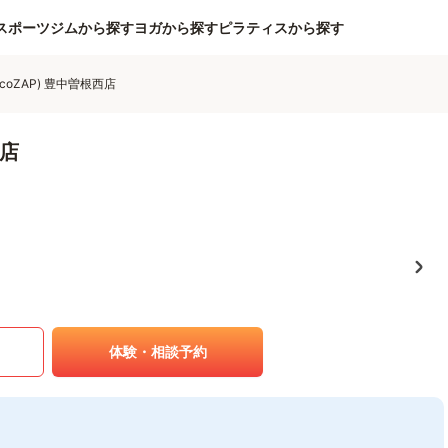
スポーツジムから探す
ヨガから探す
ピラティスから探す
coZAP) 豊中曽根西店
西店
体験・相談予約