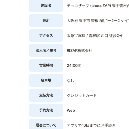
施設名
チョコザップ (chocoZAP) 豊中曽根
住所
大阪府 豊中市 曽根西町1ー2ー2 ケ
アクセス
阪急宝塚線 / 曽根駅 西口 徒歩2分
法人名／屋号
RIZAP株式会社
営業時間
24:00間
駐車場
なし
支払方法
クレジットカード
予約方法
Web
退会について
アプリで10日までにお手続き