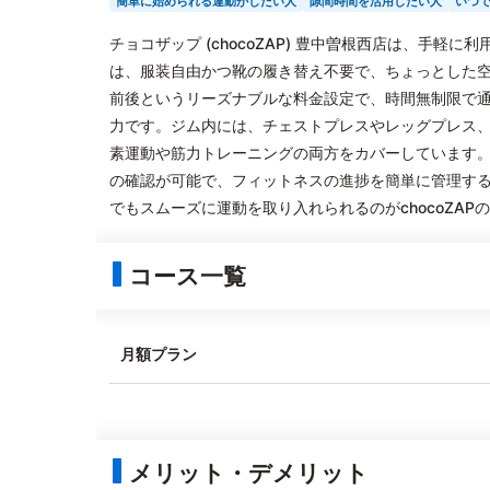
簡単に始められる運動がしたい人
隙間時間を活用したい人
いつ
チョコザップ (chocoZAP) 豊中曽根西店は、手
は、服装自由かつ靴の履き替え不要で、ちょっとした空
前後というリーズナブルな料金設定で、時間無制限で
力です。ジム内には、チェストプレスやレッグプレス
素運動や筋力トレーニングの両方をカバーしています
の確認が可能で、フィットネスの進捗を簡単に管理す
でもスムーズに運動を取り入れられるのがchocoZAP
コース一覧
月額プラン
メリット・デメリット