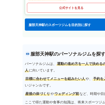
公式サイトを見る
服部天神駅のスポーツジムを目的別に探す
服部天神駅のパーソナルジムを探
パーソナルジムは、
運動の進め方を一人で決める
人
に向いています。
目標に合わせてメニューを組みたい人
や、
予約を
いジャンルです。
産後の体づくり
や
ウェディング前
など、時期や目
ここで得た運動や食事の知識は、将来スポーツジ