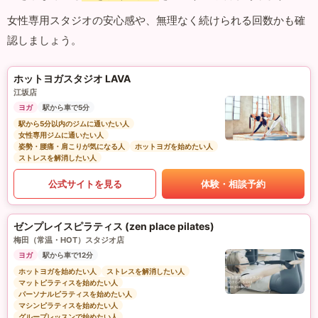
女性専用スタジオの安心感や、無理なく続けられる回数かも確
認しましょう。
ホットヨガスタジオ LAVA
江坂店
ヨガ
駅から車で5分
駅から5分以内のジムに通いたい人
女性専用ジムに通いたい人
姿勢・腰痛・肩こりが気になる人
ホットヨガを始めたい人
ストレスを解消したい人
公式サイトを見る
体験・相談予約
ゼンプレイスピラティス (zen place pilates)
梅田（常温・HOT）スタジオ店
ヨガ
駅から車で12分
ホットヨガを始めたい人
ストレスを解消したい人
マットピラティスを始めたい人
パーソナルピラティスを始めたい人
マシンピラティスを始めたい人
グループレッスンで始めたい人