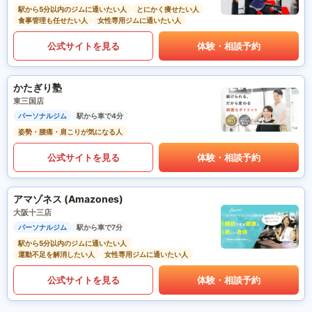
駅から5分以内のジムに通いたい人
とにかく痩せたい人
食事管理も任せたい人
女性専用ジムに通いたい人
公式サイトを見る
体験・相談予約
かたぎり塾
東三国店
パーソナルジム
駅から車で4分
姿勢・腰痛・肩こりが気になる人
公式サイトを見る
体験・相談予約
アマゾネス (Amazones)
大阪十三店
パーソナルジム
駅から車で7分
駅から5分以内のジムに通いたい人
運動不足を解消したい人
女性専用ジムに通いたい人
公式サイトを見る
体験・相談予約