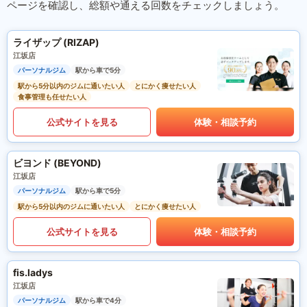
ページを確認し、総額や通える回数をチェックしましょう。
ライザップ (RIZAP)
江坂店
パーソナルジム
駅から車で5分
駅から5分以内のジムに通いたい人
とにかく痩せたい人
食事管理も任せたい人
公式サイトを見る
体験・相談予約
ビヨンド (BEYOND)
江坂店
パーソナルジム
駅から車で5分
駅から5分以内のジムに通いたい人
とにかく痩せたい人
公式サイトを見る
体験・相談予約
fis.ladys
江坂店
パーソナルジム
駅から車で4分