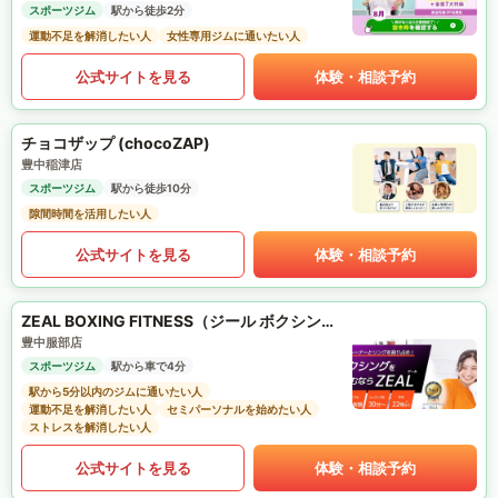
スポーツジム
駅から徒歩2分
運動不足を解消したい人
女性専用ジムに通いたい人
公式サイトを見る
体験・相談予約
チョコザップ (chocoZAP)
豊中稲津店
スポーツジム
駅から徒歩10分
隙間時間を活用したい人
公式サイトを見る
体験・相談予約
ZEAL BOXING FITNESS（ジール ボクシング フィットネス）
豊中服部店
スポーツジム
駅から車で4分
駅から5分以内のジムに通いたい人
運動不足を解消したい人
セミパーソナルを始めたい人
ストレスを解消したい人
公式サイトを見る
体験・相談予約