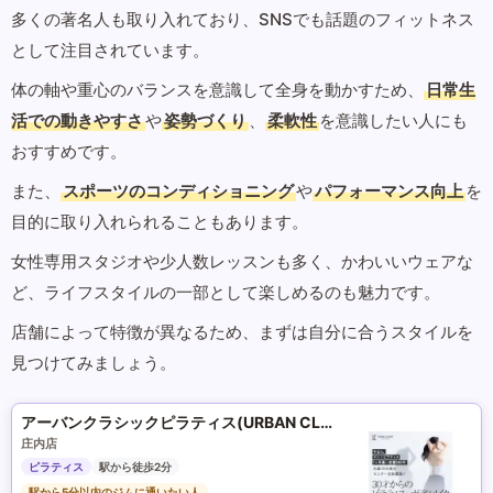
多くの著名人も取り入れており、SNSでも話題のフィットネス
として注目されています。
体の軸や重心のバランスを意識して全身を動かすため、
日常生
活での動きやすさ
や
姿勢づくり
、
柔軟性
を意識したい人にも
おすすめです。
また、
スポーツのコンディショニング
や
パフォーマンス向上
を
目的に取り入れられることもあります。
女性専用スタジオや少人数レッスンも多く、かわいいウェアな
ど、ライフスタイルの一部として楽しめるのも魅力です。
店舗によって特徴が異なるため、まずは自分に合うスタイルを
見つけてみましょう。
アーバンクラシックピラティス(URBAN CLASSIC PILATES)
庄内店
ピラティス
駅から徒歩2分
駅から5分以内のジムに通いたい人