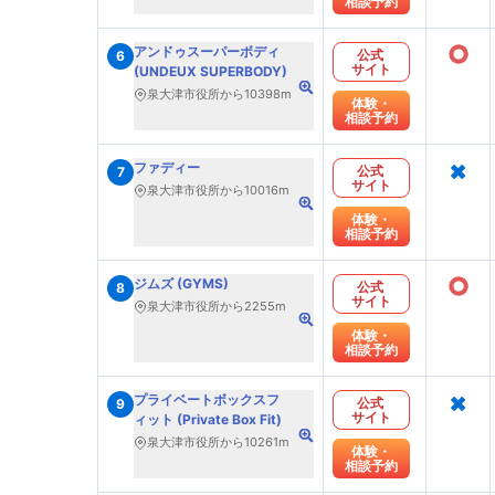
相談予約
○
アンドゥスーパーボディ
公式
6
サイト
(UNDEUX SUPERBODY)
泉大津市役所から10398m
体験・
相談予約
×
ファディー
公式
7
サイト
泉大津市役所から10016m
体験・
相談予約
○
ジムズ (GYMS)
公式
8
サイト
泉大津市役所から2255m
体験・
相談予約
×
プライベートボックスフ
公式
9
サイト
ィット (Private Box Fit)
泉大津市役所から10261m
体験・
相談予約