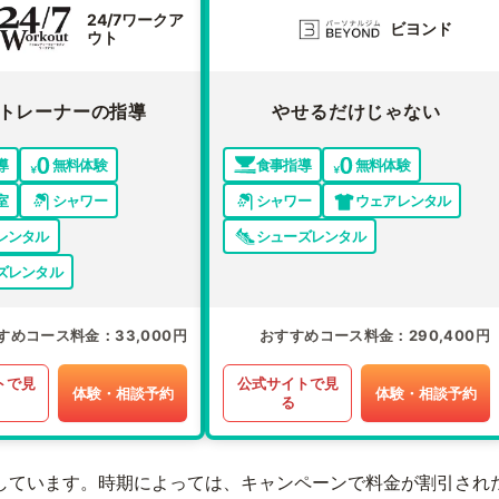
24/7ワークア
ビヨンド
ウト
トレーナーの指導
やせるだけじゃない
導
無料体験
食事指導
無料体験
室
シャワー
シャワー
ウェアレンタル
レンタル
シューズレンタル
ズレンタル
すめコース料金
33,000円
おすすめコース料金
290,400円
トで見
公式サイトで見
体験・相談予約
体験・相談予約
る
しています。時期によっては、キャンペーンで料金が割引され