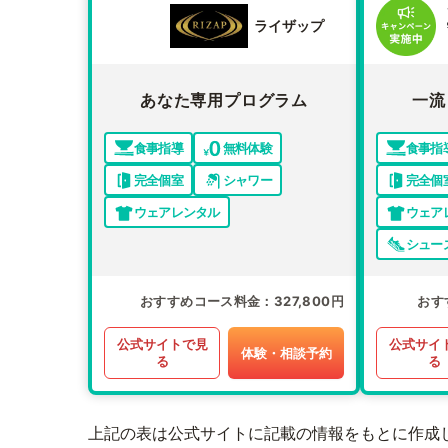
ライザップ
あなた専用プログラム
一流
食事指導
無料体験
食事指
完全個室
シャワー
完全個
ウェアレンタル
ウェア
シュー
おすすめコース料金
327,800円
おす
公式サイトで見
公式サイ
体験・相談予約
る
る
上記の表は公式サイトに記載の情報をもとに作成