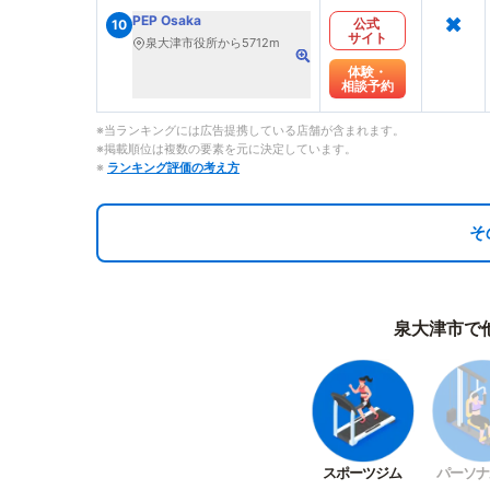
×
PEP Osaka
公式
10
サイト
泉大津市役所から5712m
体験・
相談予約
※当ランキングには広告提携している店舗が含まれます。
※掲載順位は複数の要素を元に決定しています。
※
ランキング評価の考え方
そ
泉大津市で
スポーツジム
パーソナ