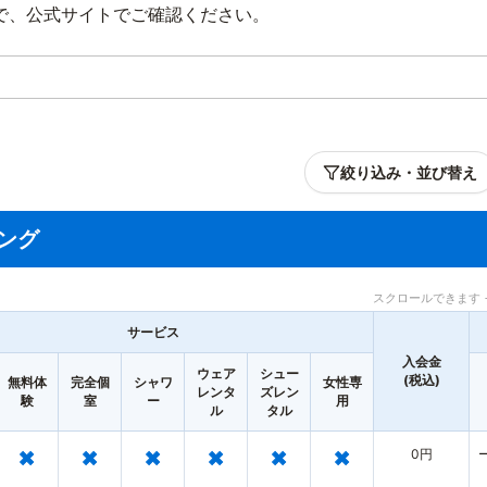
で、公式サイトでご確認ください。
絞り込み・並び替え
ング
スクロールできます 
サービス
入会金
ウェア
シュー
(税込)
無料体
完全個
シャワ
女性専
レンタ
ズレン
験
室
ー
用
ル
タル
×
×
×
×
×
×
0円