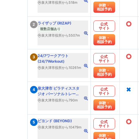
泉大津市役所から518m
体験・
相談予約
○
ライザップ (RIZAP)
公式
2
サイト
複数店舗あり
泉大津市役所から5507m
体験・
相談予約
○
24/7ワークアウト
公式
3
サイト
(24/7Workout)
泉大津市役所から10261m
体験・
相談予約
×
泉大津市 ピラティススタ
公式
4
サイト
ジオ パーソナルトレーニ
ング フィットネスサロン
泉大津市役所から790m
体験・
re-fulfill.
相談予約
○
ビヨンド (BEYOND)
公式
5
サイト
泉大津市役所から10479m
体験・