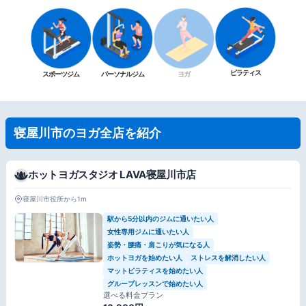
ピラティス
スポーツジム
パーソナルジム
ヨガ
寝屋川市のヨガ全店を紹介
ホットヨガスタジオ LAVA寝屋川市店
寝屋川市役所から1m
駅から5分以内のジムに通いたい人
女性専用ジムに通いたい人
姿勢・腰痛・肩こりが気になる人
ホットヨガを始めたい人
ストレスを解消したい人
マットピラティスを始めたい人
グループレッスンで始めたい人
選べる料金プラン