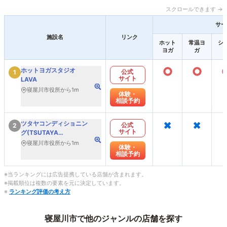
スクロールできます →
サー
施設名
リンク
ホット
常温ヨ
シ
ヨガ
ガ
○
○
ホットヨガスタジオ
公式
1
サイト
LAVA
寝屋川市役所から1m
体験・
相談予約
×
×
ツタヤコンディショニン
公式
2
サイト
グ(TSUTAYA
Conditioning)PILATES
寝屋川市役所から1m
体験・
相談予約
※当ランキングには広告提携している店舗が含まれます。
※掲載順位は複数の要素を元に決定しています。
※
ランキング評価の考え方
寝屋川市で他のジャンルの店舗を探す