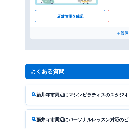
店舗情報を確認
設備
よくある質問
藤井寺市周辺にマシンピラティスのスタジオ
藤井寺市周辺にパーソナルレッスン対応のピ