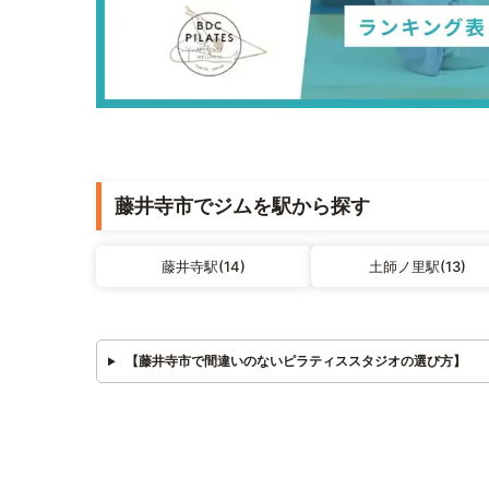
藤井寺市でジムを駅から探す
藤井寺駅(14)
土師ノ里駅(13)
【藤井寺市で間違いのないピラティススタジオの選び方】