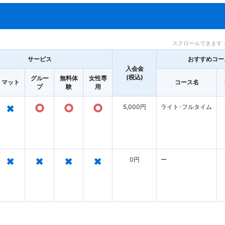
スクロールできます 
サービス
おすすめコー
入会金
(税込)
グルー
無料体
女性専
マット
コース名
プ
験
用
×
○
○
○
5,000円
ライト･フルタイム
×
×
×
×
0円
ー