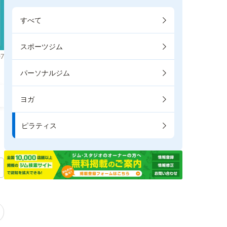
すべて
スポーツジム
7
パーソナルジム
ヨガ
ピラティス