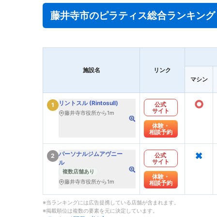
藤井寺市のピラティス総合ランキング
施設名
リンク
マシン
○
リントスル (Rintosull)
公式
1
サイト
藤井寺市役所から1m
体験・
相談予約
×
パーソナルジムアヴニー
公式
2
サイト
ル
複数店舗あり
体験・
藤井寺市役所から1m
相談予約
※当ランキングには広告提携している店舗が含まれます。
※掲載順位は複数の要素を元に決定しています。