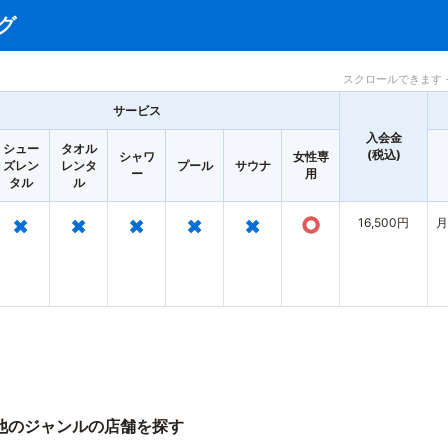
グ
スクロールできます 
サービス
入会金
シュー
タオル
(税込)
シャワ
女性専
ズレン
レンタ
プール
サウナ
ー
用
タル
ル
×
×
×
×
×
○
16,500円
月
他のジャンルの店舗を探す