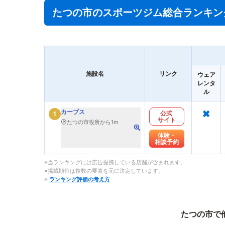
たつの市のスポーツジム総合ランキン
施設名
リンク
ウェア
レンタ
ル
×
カーブス
公式
1
サイト
たつの市役所から1m
体験・
相談予約
※当ランキングには広告提携している店舗が含まれます。
※掲載順位は複数の要素を元に決定しています。
※
ランキング評価の考え方
たつの市で