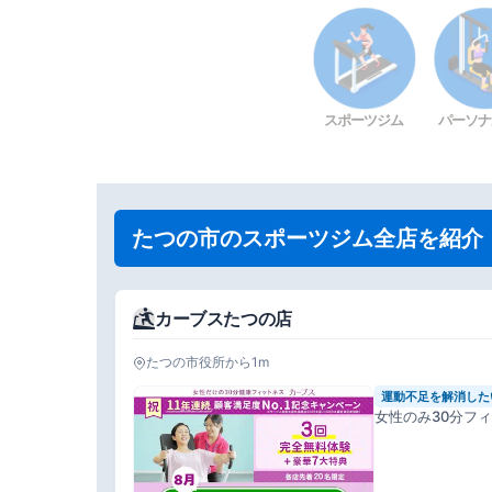
スポーツジム
パーソナ
たつの市のスポーツジム全店を紹介
カーブスたつの店
たつの市役所から1m
運動不足を解消した
女性のみ30分フ