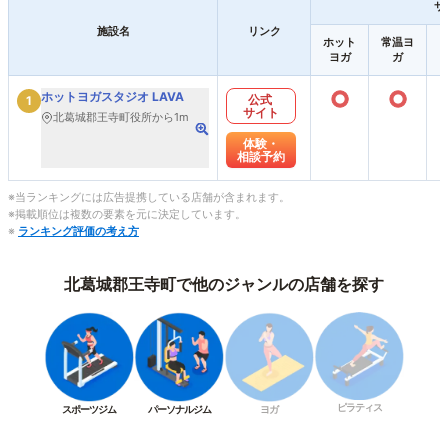
サ
施設名
リンク
ホット
常温ヨ
ヨガ
ガ
○
○
ホットヨガスタジオ LAVA
公式
1
サイト
北葛城郡王寺町役所から1m
体験・
相談予約
※当ランキングには広告提携している店舗が含まれます。
※掲載順位は複数の要素を元に決定しています。
※
ランキング評価の考え方
北葛城郡王寺町で他のジャンルの店舗を探す
ピラティス
スポーツジム
パーソナルジム
ヨガ