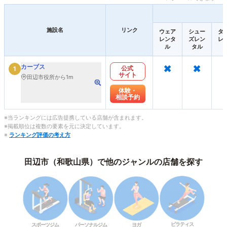
施設名
リンク
ウェア
シュー
タ
レンタ
ズレン
レ
ル
タル
×
×
カーブス
公式
1
サイト
田辺市役所から1m
体験・
相談予約
※当ランキングには広告提携している店舗が含まれます。
※掲載順位は複数の要素を元に決定しています。
※
ランキング評価の考え方
田辺市（和歌山県）で他のジャンルの店舗を探す
ピラティス
スポーツジム
パーソナルジム
ヨガ