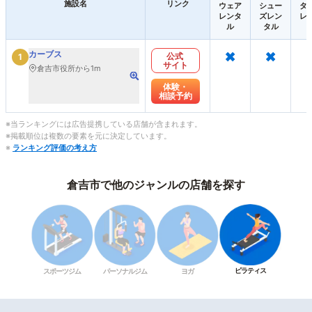
施設名
リンク
ウェア
シュー
タ
レンタ
ズレン
レ
ル
タル
×
×
カーブス
公式
1
サイト
倉吉市役所から1m
体験・
相談予約
※当ランキングには広告提携している店舗が含まれます。
※掲載順位は複数の要素を元に決定しています。
※
ランキング評価の考え方
倉吉市で他のジャンルの店舗を探す
ピラティス
スポーツジム
パーソナルジム
ヨガ