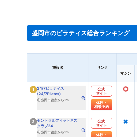
盛岡市のピラティス総合ランキング
施設名
リンク
マシン
○
24/7ピラティス
公式
1
サイト
(24/7Pilates)
盛岡市役所から1m
体験・
相談予約
×
セントラルフィットネス
公式
2
サイト
クラブ24
盛岡市役所から1m
体験・