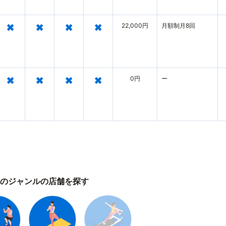
×
×
×
×
22,000円
月額制月8回
×
×
×
×
0円
ー
のジャンルの店舗を探す