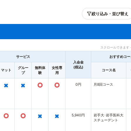
絞り込み・並び替え
スクロールできます 
サービス
おすすめコー
入会金
(税込)
グルー
無料体
女性専
マット
コース名
プ
験
用
×
×
○
○
0円
月8回コース
○
○
×
×
5,940円
岩手大･岩手医科大
スチューデント