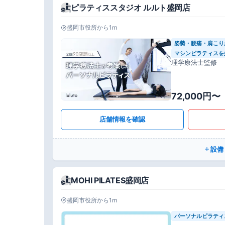
ピラティススタジオ ルルト盛岡店
盛岡市役所から1m
姿勢・腰痛・肩こり
マシンピラティスを
理学療法士監修
72,000円〜
店舗情報を確認
設備
MOHI PILATES盛岡店
盛岡市役所から1m
パーソナルピラティ