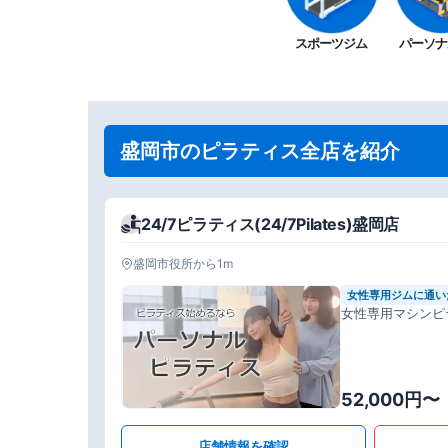
スポーツジム
パーソナ
盛岡市のピラティス全店を紹介
24/7ピラティス(24/7Pilates)盛岡店
盛岡市役所から1m
女性専用ジムに通い
女性専用マシンピ
52,000円〜
店舗情報を確認