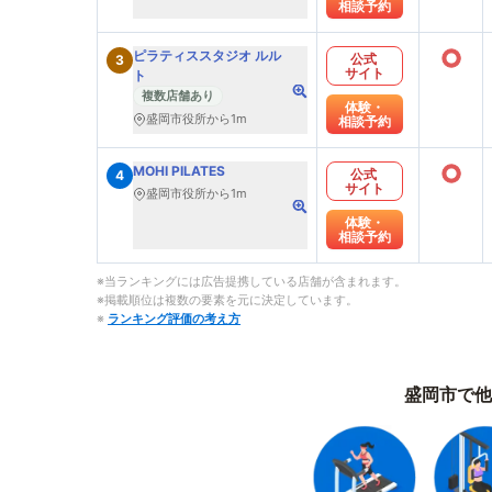
相談予約
○
ピラティススタジオ ルル
公式
3
サイト
ト
複数店舗あり
体験・
盛岡市役所から1m
相談予約
○
MOHI PILATES
公式
4
サイト
盛岡市役所から1m
体験・
相談予約
※当ランキングには広告提携している店舗が含まれます。
※掲載順位は複数の要素を元に決定しています。
※
ランキング評価の考え方
盛岡市で他