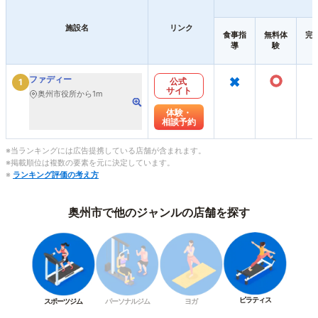
施設名
リンク
食事指
無料体
完
導
験
×
○
ファディー
公式
1
サイト
奥州市役所から1m
体験・
相談予約
※当ランキングには広告提携している店舗が含まれます。
※掲載順位は複数の要素を元に決定しています。
※
ランキング評価の考え方
奥州市で他のジャンルの店舗を探す
ピラティス
スポーツジム
パーソナルジム
ヨガ