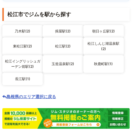
松江市でジムを駅から探す
乃木駅(2)
揖屋駅(2)
朝日ヶ丘駅(2)
松江しんじ湖温泉駅
東松江駅(2)
松江駅(2)
(2)
松江イングリッシュガ
玉造温泉駅(2)
秋鹿町駅(1)
ーデン前駅(2)
長江駅(1)
島根県のエリア選択に戻る