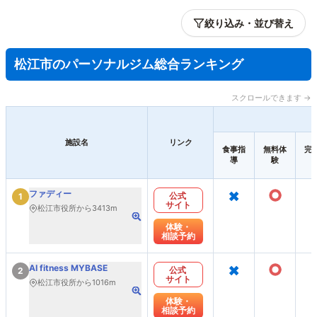
絞り込み・並び替え
松江市のパーソナルジム総合ランキング
スクロールできます →
施設名
リンク
食事指
無料体
完
導
験
×
○
ファディー
公式
1
サイト
松江市役所から3413m
体験・
相談予約
×
○
AI fitness MYBASE
公式
2
サイト
松江市役所から1016m
体験・
相談予約