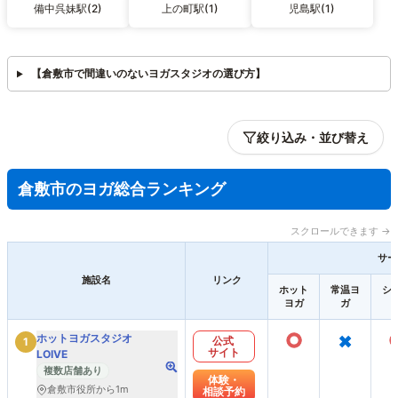
備中呉妹駅(2)
上の町駅(1)
児島駅(1)
【倉敷市で間違いのないヨガスタジオの選び方】
絞り込み・並び替え
倉敷市のヨガ総合ランキング
スクロールできます →
サー
施設名
リンク
ホット
常温ヨ
シ
ヨガ
ガ
○
×
ホットヨガスタジオ
公式
1
サイト
LOIVE
複数店舗あり
体験・
倉敷市役所から1m
相談予約