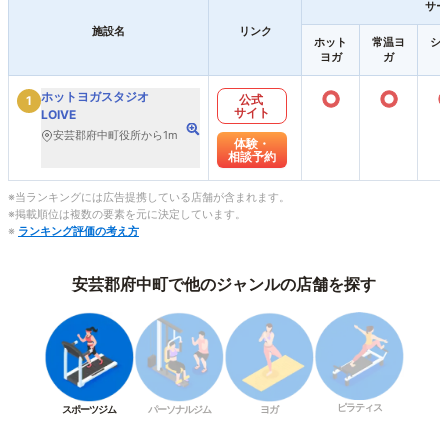
サー
施設名
リンク
ホット
常温ヨ
シ
ヨガ
ガ
○
○
ホットヨガスタジオ
公式
1
サイト
LOIVE
安芸郡府中町役所から1m
体験・
相談予約
※当ランキングには広告提携している店舗が含まれます。
※掲載順位は複数の要素を元に決定しています。
※
ランキング評価の考え方
安芸郡府中町で他のジャンルの店舗を探す
ピラティス
スポーツジム
パーソナルジム
ヨガ