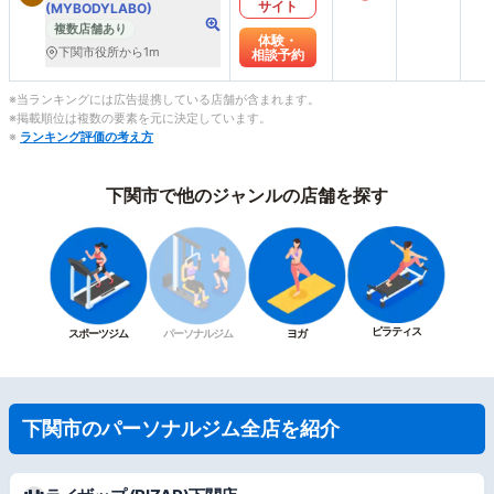
サイト
(MYBODYLABO)
複数店舗あり
体験・
下関市役所から1m
相談予約
※当ランキングには広告提携している店舗が含まれます。
※掲載順位は複数の要素を元に決定しています。
※
ランキング評価の考え方
下関市で他のジャンルの店舗を探す
ピラティス
スポーツジム
パーソナルジム
ヨガ
下関市のパーソナルジム全店を紹介