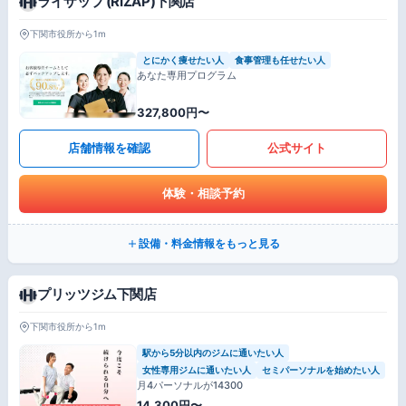
ライザップ (RIZAP)下関店
下関市役所から1m
とにかく痩せたい人
食事管理も任せたい人
あなた専用プログラム
327,800円〜
店舗情報を確認
公式サイト
体験・相談予約
設備・料金情報をもっと見る
プリッツジム下関店
下関市役所から1m
駅から5分以内のジムに通いたい人
女性専用ジムに通いたい人
セミパーソナルを始めたい人
月4パーソナルが14300
14,300円〜