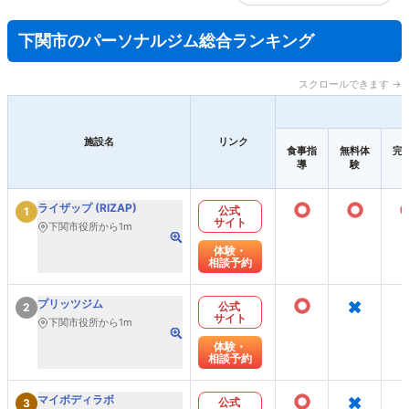
下関市のパーソナルジム総合ランキング
スクロールできます →
施設名
リンク
食事指
無料体
完
導
験
○
○
ライザップ (RIZAP)
公式
1
サイト
下関市役所から1m
体験・
相談予約
○
×
プリッツジム
公式
2
サイト
下関市役所から1m
体験・
相談予約
○
×
マイボディラボ
公式
3