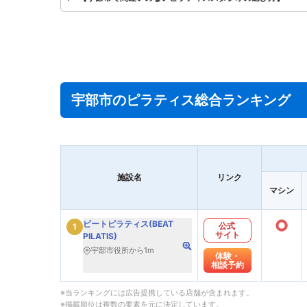
宇部市のピラティス総合ランキング
施設名
リンク
マシン
○
ビートピラティス(BEAT
公式
1
サイト
PILATIS)
宇部市役所から1m
体験・
相談予約
※当ランキングには広告提携している店舗が含まれます。
※掲載順位は複数の要素を元に決定しています。