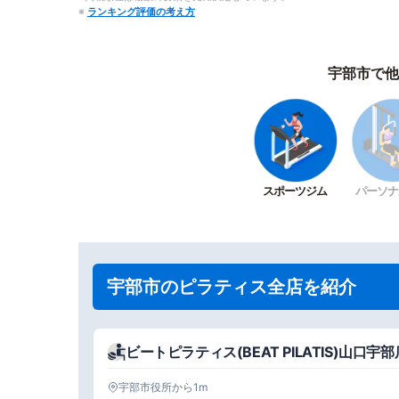
※
ランキング評価の考え方
宇部市で他
スポーツジム
パーソナ
宇部市のピラティス全店を紹介
ビートピラティス(BEAT PILATIS)山口宇部
宇部市役所から1m