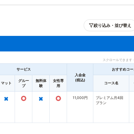
絞り込み・並び替え
スクロールできます 
サービス
おすすめコー
入会金
(税込)
グルー
無料体
女性専
マット
コース名
プ
験
用
×
○
×
○
11,000円
プレミアム月4回
プラン