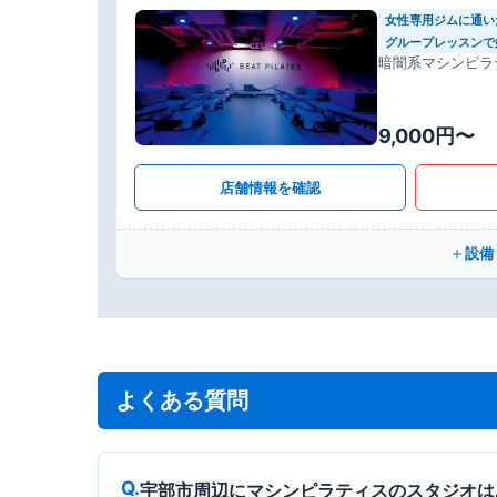
女性専用ジムに通い
グループレッスンで
暗闇系マシンピラ
9,000円〜
店舗情報を確認
設備
よくある質問
宇部市周辺にマシンピラティスのスタジオは