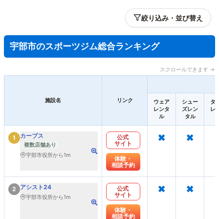
絞り込み・並び替え
宇部市のスポーツジム総合ランキング
スクロールできます →
施設名
リンク
ウェア
シュー
タ
レンタ
ズレン
レ
ル
タル
×
×
カーブス
公式
1
サイト
複数店舗あり
宇部市役所から1m
体験・
相談予約
×
×
アシスト24
公式
2
サイト
宇部市役所から1m
体験・
相談予約