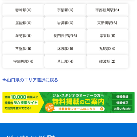
妻崎駅(6)
宇部駅(6)
宇部新川駅(6)
居能駅(6)
岩鼻駅(6)
東新川駅(6)
琴芝駅(6)
長門長沢駅(6)
厚東駅(5)
常盤駅(5)
床波駅(5)
丸尾駅(4)
宇部岬駅(4)
草江駅(4)
岐波駅(2)
山口県のエリア選択に戻る