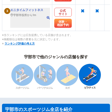
×
×
エニタイムフィットネス
公式
3
サイト
宇部市役所から1m
体験・
相談予約
※当ランキングには広告提携している店舗が含まれます。
※掲載順位は複数の要素を元に決定しています。
※
ランキング評価の考え方
宇部市で他のジャンルの店舗を探す
ピラティス
スポーツジム
パーソナルジム
ヨガ
宇部市のスポーツジム全店を紹介