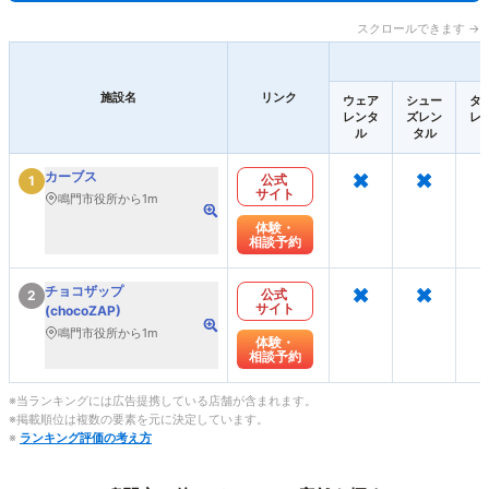
スクロールできます →
施設名
リンク
ウェア
シュー
タ
レンタ
ズレン
レ
ル
タル
×
×
カーブス
公式
1
サイト
鳴門市役所から1m
体験・
相談予約
×
×
チョコザップ
公式
2
サイト
(chocoZAP)
鳴門市役所から1m
体験・
相談予約
※当ランキングには広告提携している店舗が含まれます。
※掲載順位は複数の要素を元に決定しています。
※
ランキング評価の考え方