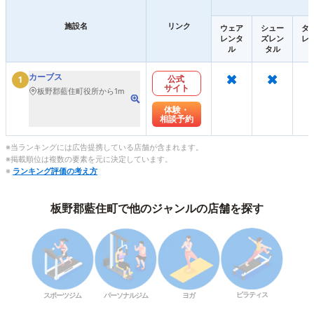
施設名
リンク
ウェア
シュー
タ
レンタ
ズレン
レ
ル
タル
×
×
カーブス
公式
1
サイト
板野郡藍住町役所から1m
体験・
相談予約
※当ランキングには広告提携している店舗が含まれます。
※掲載順位は複数の要素を元に決定しています。
※
ランキング評価の考え方
板野郡藍住町で他のジャンルの店舗を探す
ピラティス
スポーツジム
パーソナルジム
ヨガ