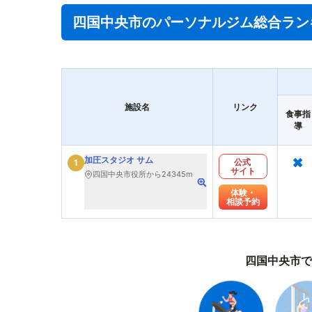
四国中央市のパーソナルジム総合ラン
施設名
リンク
食事指
導
×
加圧スタジオ サム
公式
1
サイト
四国中央市役所から24345m
体験・
相談予約
四国中央市で