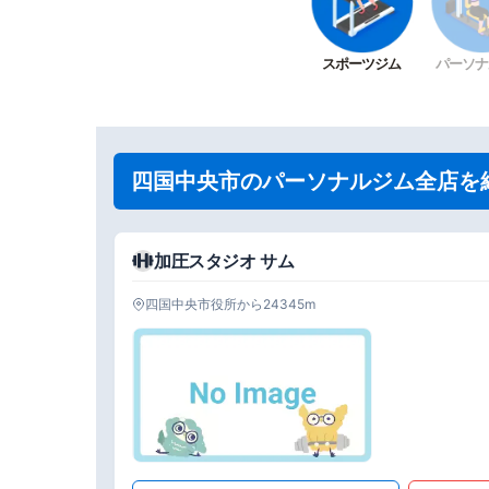
スポーツジム
パーソナ
四国中央市のパーソナルジム全店を
加圧スタジオ サム
四国中央市役所から24345m