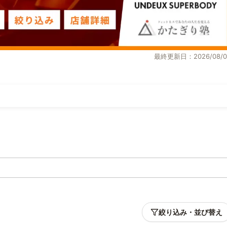
最終更新日：2026/08/0
絞り込み・並び替え