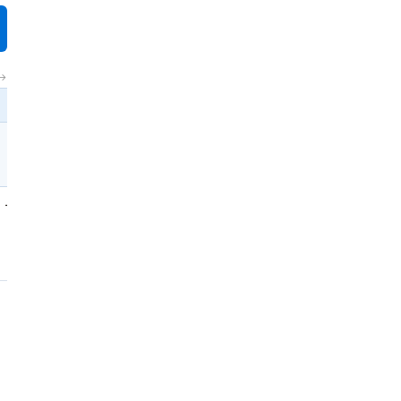
→
おすすめコース
コース名
金額(税込)
ー
0円