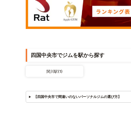
四国中央市でジムを駅から探す
関川駅(1)
【四国中央市で間違いのないパーソナルジムの選び方】