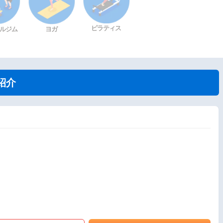
ピラティス
ルジム
ヨガ
紹介