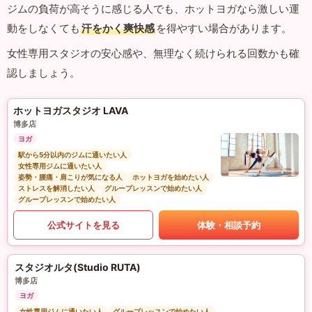
ジムの負荷が高そうに感じる人でも、ホットヨガなら激しい運
動をしなくても
汗をかく爽快感
を得やすい場合があります。
女性専用スタジオの安心感や、無理なく続けられる回数かも確
認しましょう。
ホットヨガスタジオ LAVA
博多店
ヨガ
駅から5分以内のジムに通いたい人
女性専用ジムに通いたい人
姿勢・腰痛・肩こりが気になる人
ホットヨガを始めたい人
ストレスを解消したい人
グループレッスンで始めたい人
グループレッスンで始めたい人
公式サイトを見る
体験・相談予約
スタジオルタ(Studio RUTA)
博多店
ヨガ
女性専用ジムに通いたい人
グループレッスンで始めたい人