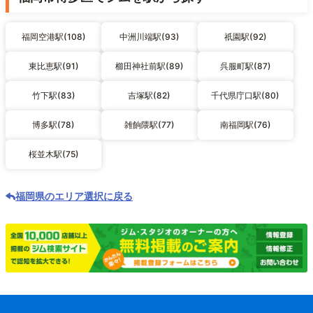
福岡空港駅(108)
中洲川端駅(93)
祇園駅(92)
東比恵駅(91)
櫛田神社前駅(89)
呉服町駅(87)
竹下駅(83)
吉塚駅(82)
千代県庁口駅(80)
博多駅(78)
雑餉隈駅(77)
南福岡駅(76)
桜並木駅(75)
福岡県のエリア選択に戻る