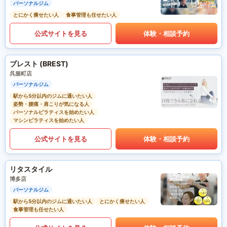
パーソナルジム
とにかく痩せたい人
食事管理も任せたい人
公式サイトを見る
体験・相談予約
ブレスト (BREST)
呉服町店
パーソナルジム
駅から5分以内のジムに通いたい人
姿勢・腰痛・肩こりが気になる人
パーソナルピラティスを始めたい人
マシンピラティスを始めたい人
公式サイトを見る
体験・相談予約
リタスタイル
博多店
パーソナルジム
駅から5分以内のジムに通いたい人
とにかく痩せたい人
食事管理も任せたい人