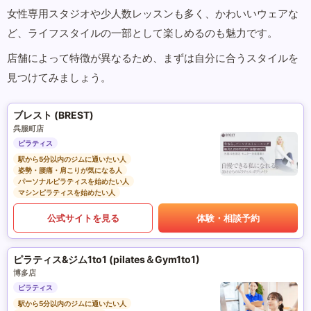
女性専用スタジオや少人数レッスンも多く、かわいいウェアな
ど、ライフスタイルの一部として楽しめるのも魅力です。
店舗によって特徴が異なるため、まずは自分に合うスタイルを
見つけてみましょう。
ブレスト (BREST)
呉服町店
ピラティス
駅から5分以内のジムに通いたい人
姿勢・腰痛・肩こりが気になる人
パーソナルピラティスを始めたい人
マシンピラティスを始めたい人
公式サイトを見る
体験・相談予約
ピラティス&ジム1to1 (pilates＆Gym1to1)
博多店
ピラティス
駅から5分以内のジムに通いたい人