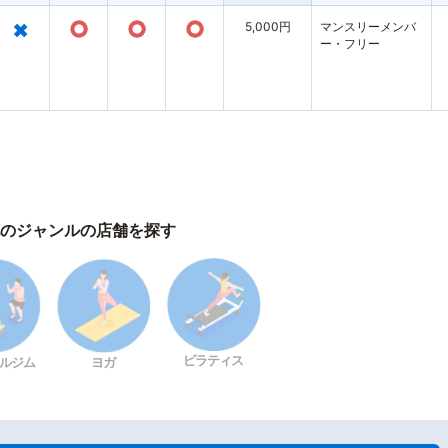
×
○
○
○
5,000円
マンスリーメンバ
ー・フリー
のジャンルの店舗を探す
ピラティス
ルジム
ヨガ