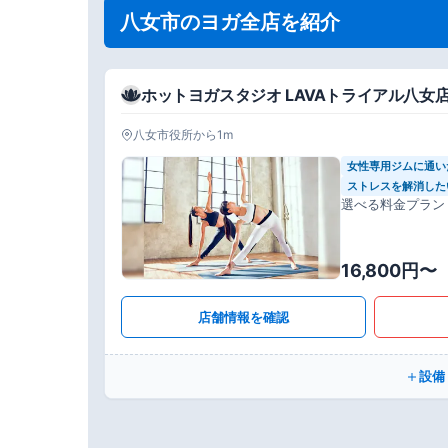
八女市のヨガ全店を紹介
ホットヨガスタジオ LAVAトライアル八女
八女市役所から1m
女性専用ジムに通い
ストレスを解消した
選べる料金プラン
16,800円〜
店舗情報を確認
設備