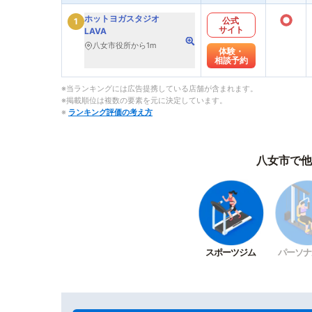
○
ホットヨガスタジオ
公式
1
サイト
LAVA
八女市役所から1m
体験・
相談予約
※当ランキングには広告提携している店舗が含まれます。
※掲載順位は複数の要素を元に決定しています。
※
ランキング評価の考え方
八女市で他
スポーツジム
パーソナ