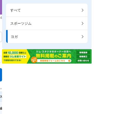
すべて
4
スポーツジム
ヨガ
→
ス
金額(税込)