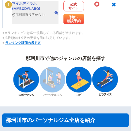
○
×
マイボディラボ
公式
1
サイト
(MYBODYLABO)
那珂川市役所から1m
体験・
相談予約
※当ランキングには広告提携している店舗が含まれます。
※掲載順位は複数の要素を元に決定しています。
※
ランキング評価の考え方
那珂川市で他のジャンルの店舗を探す
ピラティス
スポーツジム
パーソナルジム
ヨガ
那珂川市のパーソナルジム全店を紹介