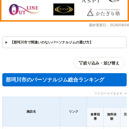
最終更新日：2026/08/06
【那珂川市で間違いのないパーソナルジムの選び方】
絞り込み・並び替え
那珂川市のパーソナルジム総合ランキング
スクロールできます →
施設名
リンク
食事指
無料体
完
導
験