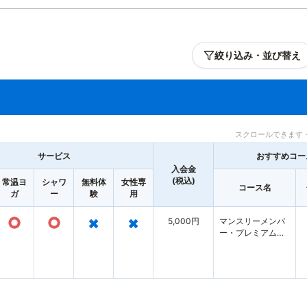
絞り込み・並び替え
スクロールできます 
サービス
おすすめコー
入会金
(税込)
常温ヨ
シャワ
無料体
女性専
コース名
ガ
ー
験
用
○
○
×
×
5,000円
マンスリーメンバ
ー・プレミアムフ
リー