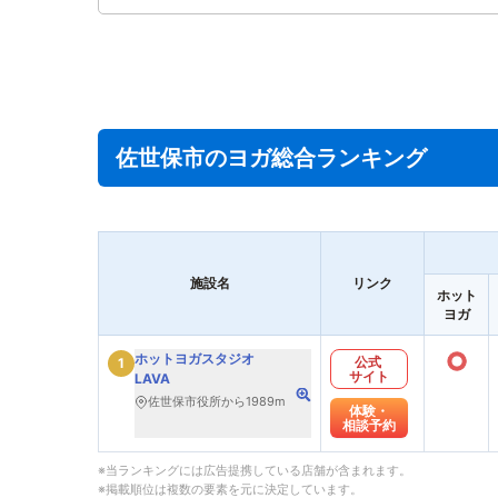
佐世保市のヨガ総合ランキング
施設名
リンク
ホット
ヨガ
○
ホットヨガスタジオ
公式
1
サイト
LAVA
佐世保市役所から1989m
体験・
相談予約
※当ランキングには広告提携している店舗が含まれます。
※掲載順位は複数の要素を元に決定しています。