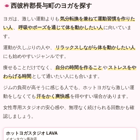
西彼杵郡長与町のヨガを探す
ヨガは、激しい運動よりも
気分転換を兼ねて運動習慣を作りた
い人
、
呼吸やポーズを通じて体を動かしたい人
に向いていま
す。
運動が久しぶりの人や、
リラックスしながら体を動かしたい人
にも始めやすいジャンルです。
痩せることだけでなく、
自分の時間を作ること
や
ストレスをや
わらげる時間
として通いたい人にも合います。
ジムの負荷が高そうに感じる人でも、ホットヨガなら激しい運
動をしなくても
汗をかく爽快感
を得やすい場合があります。
女性専用スタジオの安心感や、無理なく続けられる回数かも確
認しましょう。
ホットヨガスタジオ LAVA
イオンタウン長与店