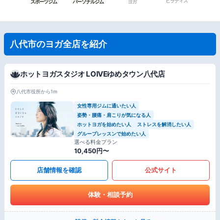
ピラティス
スポーツジム
パーソナルジム
ヨガ
八代市のヨガ全店を紹介
ホットヨガスタジオ LOIVEゆめタウン八代店
八代市役所から1m
女性専用ジムに通いたい人
姿勢・腰痛・肩こりが気になる人
ホットヨガを始めたい人
ストレスを解消したい人
グループレッスンで始めたい人
選べる料金プラン
10,450円〜
店舗情報を確認
公式サイト
体験・相談予約