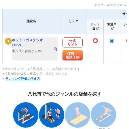
スクロールできます →
サー
施設名
リンク
ホット
常温ヨ
シ
ヨガ
ガ
○
×
ホットヨガスタジオ
公式
1
サイト
LOIVE
八代市役所から1m
体験・
相談予約
※当ランキングには広告提携している店舗が含まれます。
※掲載順位は複数の要素を元に決定しています。
※
ランキング評価の考え方
八代市で他のジャンルの店舗を探す