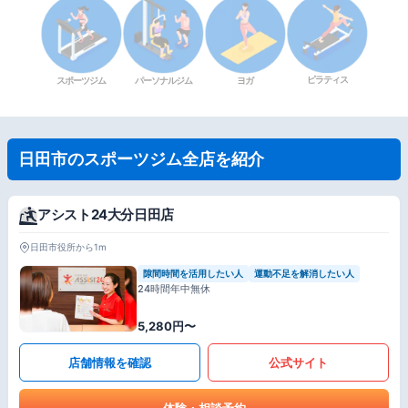
ピラティス
スポーツジム
パーソナルジム
ヨガ
日田市のスポーツジム全店を紹介
アシスト24大分日田店
日田市役所から1m
隙間時間を活用したい人
運動不足を解消したい人
24時間年中無休
5,280円〜
店舗情報を確認
公式サイト
体験・相談予約