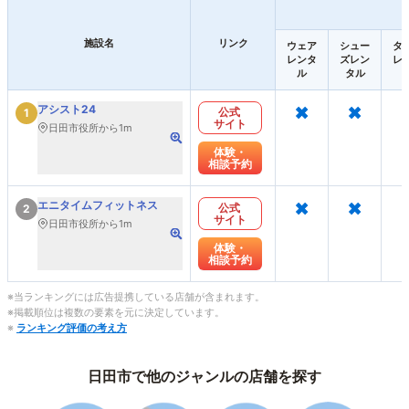
施設名
リンク
ウェア
シュー
タ
レンタ
ズレン
レ
ル
タル
×
×
アシスト24
公式
1
サイト
日田市役所から1m
体験・
相談予約
×
×
エニタイムフィットネス
公式
2
サイト
日田市役所から1m
体験・
相談予約
※当ランキングには広告提携している店舗が含まれます。
※掲載順位は複数の要素を元に決定しています。
※
ランキング評価の考え方
日田市で他のジャンルの店舗を探す