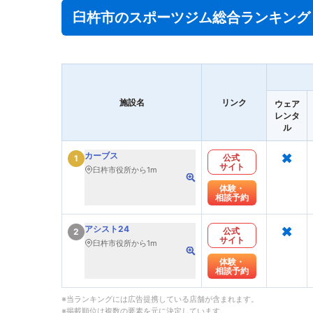
臼杵市のスポーツジム総合ランキング
施設名
リンク
ウェア
レンタ
ル
×
カーブス
公式
1
サイト
臼杵市役所から1m
体験・
相談予約
×
アシスト24
公式
2
サイト
臼杵市役所から1m
体験・
相談予約
※当ランキングには広告提携している店舗が含まれます。
※掲載順位は複数の要素を元に決定しています。