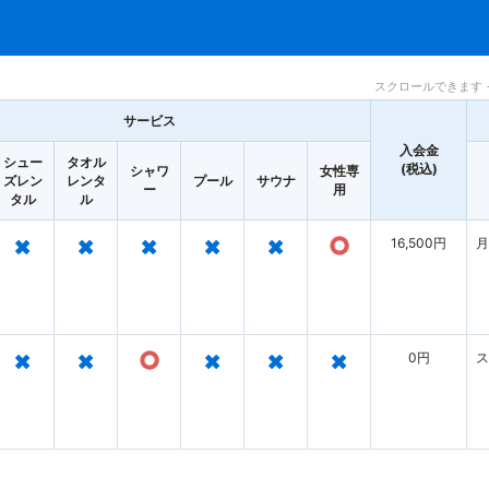
スクロールできます 
サービス
入会金
シュー
タオル
(税込)
シャワ
女性専
ズレン
レンタ
プール
サウナ
ー
用
タル
ル
×
×
×
×
×
○
16,500円
月
×
×
○
×
×
×
0円
ス