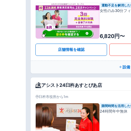
運動不足を解消した
女性のみ30分フ
6,820円〜
店舗情報を確認
設備
アシスト24臼杵あすとぴあ店
臼杵市役所から1m
隙間時間を活用した
24時間年中無休