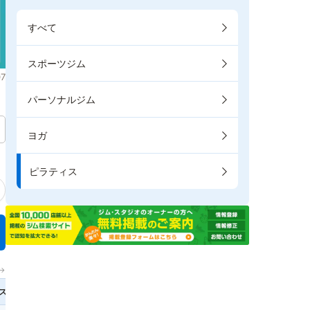
すべて
スポーツジム
7
パーソナルジム
ヨガ
ピラティス
→
ス