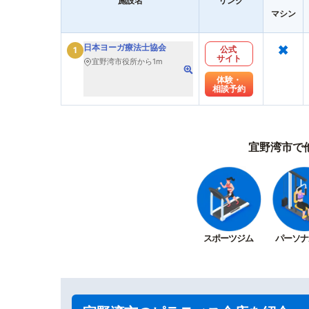
施設名
リンク
マシン
×
日本ヨーガ療法士協会
公式
1
サイト
宜野湾市役所から1m
体験・
相談予約
宜野湾市で
スポーツジム
パーソナ