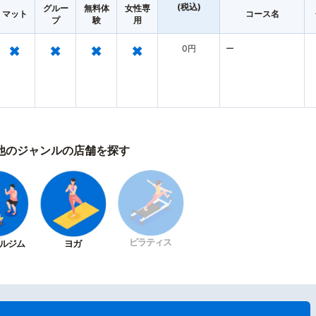
(税込)
グルー
無料体
女性専
マット
コース名
プ
験
用
×
×
×
×
0円
ー
他のジャンルの店舗を探す
ピラティス
ルジム
ヨガ