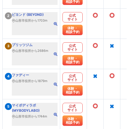
相談予約
○
○
ビヨンド (BEYOND)
公式
2
サイト
山形市役所から1703m
体験・
相談予約
○
×
プリッツジム
公式
3
サイト
山形市役所から2686m
体験・
相談予約
×
○
ファディー
公式
4
サイト
山形市役所から1879m
体験・
相談予約
○
×
マイボディラボ
公式
5
サイト
(MYBODYLABO)
山形市役所から1744m
体験・
相談予約