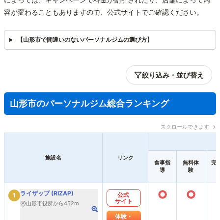
容が変わることもありますので、公式サイトでご確認ください。
【山形市で間違いのないパーソナルジムの選び方】
絞り込み・並び替え
山形市のパーソナルジム総合ランキング
スクロールできます →
施設名
リンク
食事指
無料体
完
導
験
○
○
ライザップ (RIZAP)
公式
1
サイト
山形市役所から452m
体験・