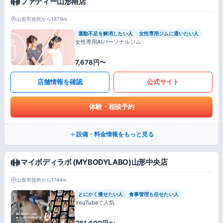
ファディー山形南店
山形市役所から1879m
運動不足を解消したい人
女性専用ジムに通いたい人
女性専用AIパーソナルジム
7,678円〜
店舗情報を確認
公式サイト
体験・相談予約
設備・料金情報をもっと見る
マイボディラボ (MYBODYLABO)山形中央店
山形市役所から1744m
とにかく痩せたい人
食事管理も任せたい人
YouTubeで人気
281,600円〜