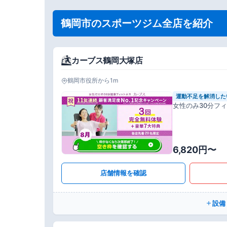
鶴岡市のスポーツジム全店を紹介
カーブス鶴岡大塚店
鶴岡市役所から1m
運動不足を解消した
女性のみ30分フ
6,820円〜
店舗情報を確認
設備