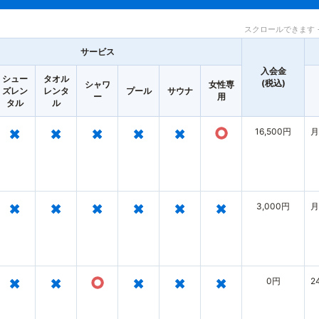
スクロールできます 
サービス
入会金
シュー
タオル
(税込)
シャワ
女性専
ズレン
レンタ
プール
サウナ
ー
用
タル
ル
×
×
×
×
×
○
16,500円
月
×
×
×
×
×
×
3,000円
月
×
×
○
×
×
×
0円
2