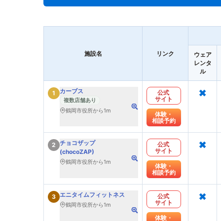
施設名
リンク
ウェア
レンタ
ル
×
カーブス
公式
1
サイト
複数店舗あり
鶴岡市役所から1m
体験・
相談予約
×
チョコザップ
公式
2
サイト
(chocoZAP)
鶴岡市役所から1m
体験・
相談予約
×
エニタイムフィットネス
公式
3
サイト
鶴岡市役所から1m
体験・