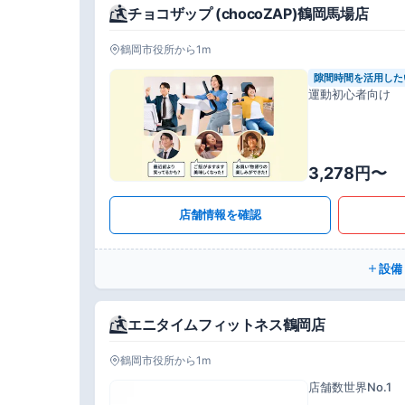
チョコザップ (chocoZAP)鶴岡馬場店
鶴岡市役所から1m
隙間時間を活用した
運動初心者向け
3,278円〜
店舗情報を確認
設備
エニタイムフィットネス鶴岡店
鶴岡市役所から1m
店舗数世界No.1