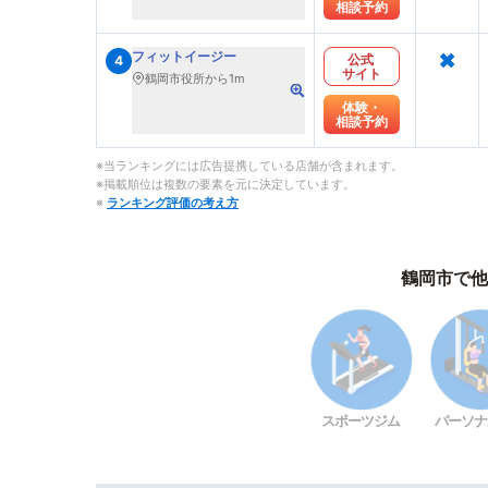
相談予約
×
フィットイージー
公式
4
サイト
鶴岡市役所から1m
体験・
相談予約
※当ランキングには広告提携している店舗が含まれます。
※掲載順位は複数の要素を元に決定しています。
※
ランキング評価の考え方
鶴岡市で他
スポーツジム
パーソナ