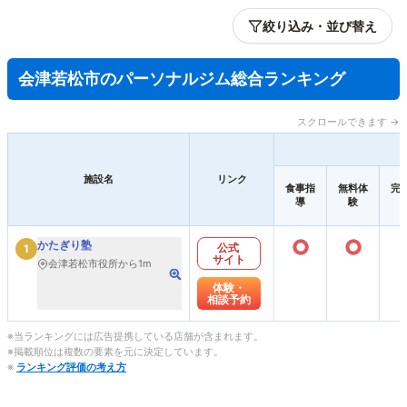
絞り込み・並び替え
会津若松市のパーソナルジム総合ランキング
スクロールできます →
施設名
リンク
食事指
無料体
完
導
験
○
○
かたぎり塾
公式
1
サイト
会津若松市役所から1m
体験・
相談予約
※当ランキングには広告提携している店舗が含まれます。
※掲載順位は複数の要素を元に決定しています。
※
ランキング評価の考え方