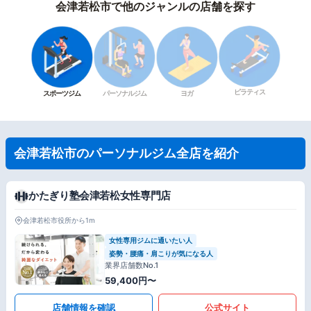
会津若松市で他のジャンルの店舗を探す
ピラティス
スポーツジム
パーソナルジム
ヨガ
会津若松市のパーソナルジム全店を紹介
かたぎり塾会津若松女性専門店
会津若松市役所から1m
女性専用ジムに通いたい人
姿勢・腰痛・肩こりが気になる人
業界店舗数No.1
59,400円〜
店舗情報を確認
公式サイト