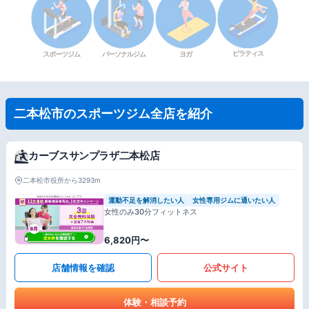
ピラティス
スポーツジム
パーソナルジム
ヨガ
二本松市のスポーツジム全店を紹介
カーブスサンプラザ二本松店
二本松市役所から3293m
運動不足を解消したい人
女性専用ジムに通いたい人
女性のみ30分フィットネス
6,820円〜
店舗情報を確認
公式サイト
体験・相談予約