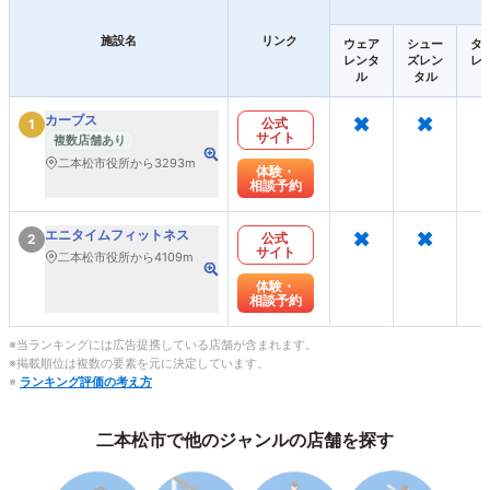
施設名
リンク
ウェア
シュー
タ
レンタ
ズレン
レ
ル
タル
×
×
カーブス
公式
1
サイト
複数店舗あり
二本松市役所から3293m
体験・
相談予約
×
×
エニタイムフィットネス
公式
2
サイト
二本松市役所から4109m
体験・
相談予約
※当ランキングには広告提携している店舗が含まれます。
※掲載順位は複数の要素を元に決定しています。
※
ランキング評価の考え方
二本松市で他のジャンルの店舗を探す