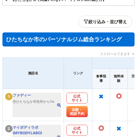
絞り込み・並び替え
ひたちなか市のパーソナルジム総合ランキング
スクロールできます →
施設名
リンク
食事指
無料体
完
導
験
×
○
ファディー
公式
1
サイト
ひたちなか市役所から1m
体験・
相談予約
○
×
マイボディラボ
公式
2
サイト
(MYBODYLABO)