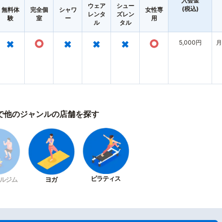
入会金
ウェア
シュー
(税込)
無料体
完全個
シャワ
女性専
レンタ
ズレン
験
室
ー
用
ル
タル
×
○
×
×
×
○
5,000円
月
で他のジャンルの店舗を探す
ピラティス
ルジム
ヨガ