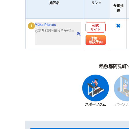
施設名
リンク
食事指
導
×
Yüka Pilates
公式
1
サイト
稲敷郡阿見町役所から1m
体験・
相談予約
稲敷郡阿見町
スポーツジム
パーソナ