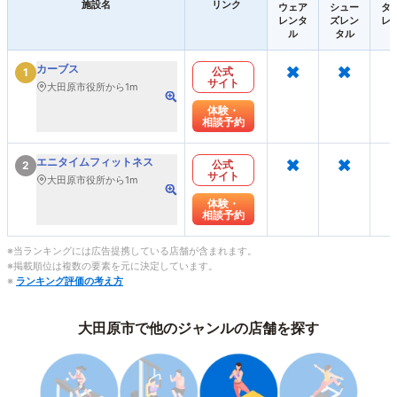
施設名
リンク
ウェア
シュー
タ
レンタ
ズレン
レ
ル
タル
×
×
カーブス
公式
1
サイト
大田原市役所から1m
体験・
相談予約
×
×
エニタイムフィットネス
公式
2
サイト
大田原市役所から1m
体験・
相談予約
※当ランキングには広告提携している店舗が含まれます。
※掲載順位は複数の要素を元に決定しています。
※
ランキング評価の考え方
大田原市で他のジャンルの店舗を探す