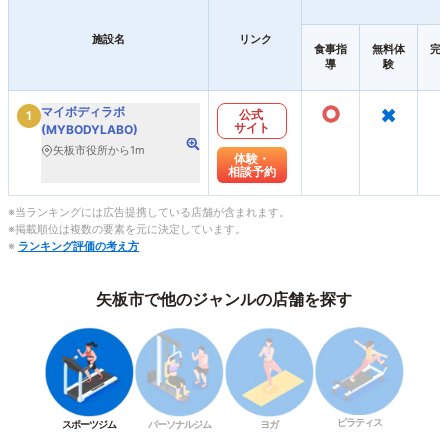
施設名
リンク
食事指
無料体
完
導
験
○
×
マイボディラボ
公式
1
サイト
(MYBODYLABO)
矢板市役所から1m
体験・
相談予約
※当ランキングには広告提携している店舗が含まれます。
※掲載順位は複数の要素を元に決定しています。
※
ランキング評価の考え方
矢板市で他のジャンルの店舗を探す
ピラティス
スポーツジム
パーソナルジム
ヨガ