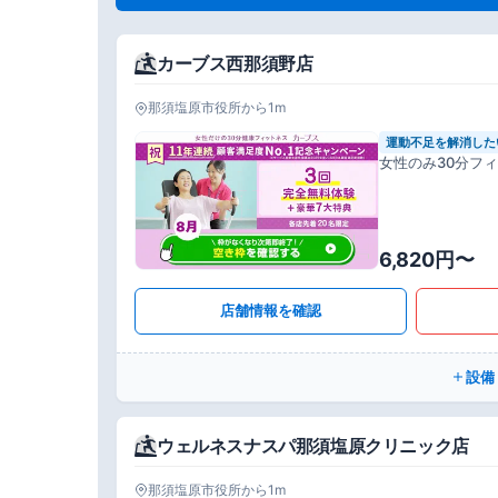
カーブス西那須野店
那須塩原市役所から1m
運動不足を解消した
女性のみ30分フ
6,820円〜
店舗情報を確認
設備
ウェルネスナスパ那須塩原クリニック店
那須塩原市役所から1m