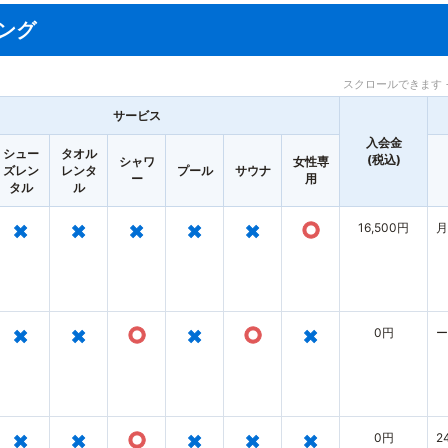
ング
スクロールできます 
サービス
入会金
シュー
タオル
(税込)
シャワ
女性専
ズレン
レンタ
プール
サウナ
ー
用
タル
ル
×
×
×
×
×
○
16,500円
月
×
×
○
×
○
×
0円
ー
×
×
○
×
×
×
0円
2