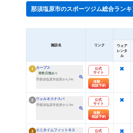
那須塩原市のスポーツジム総合ランキ
施設名
リンク
ウェア
レンタ
ル
×
カーブス
公式
1
サイト
複数店舗あり
那須塩原市役所から1m
体験・
相談予約
×
ウェルネスナスパ
公式
2
サイト
那須塩原市役所から1m
体験・
相談予約
×
エニタイムフィットネス
公式
3