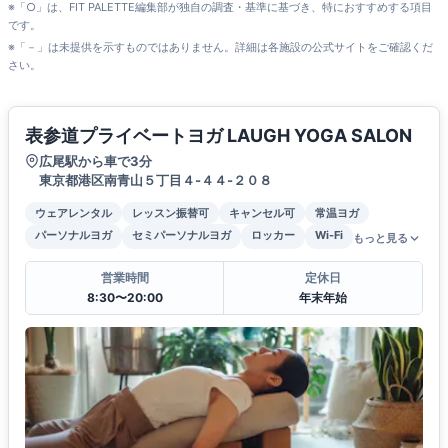
※「○」は、FIT PALETTE編集部が独自の調査・基準に基づき、特におすすめする項目
です。
※「－」は未提供を示すものではありません。詳細は各施設の公式サイトをご確認くだ
さい。
表参道プライベートヨガ LAUGH YOGA SALON
広尾駅から車で3分
東京都港区南青山５丁目４-４４-２０８
ウェアレンタル
レッスン振替可
キャンセル可
常温ヨガ
パーソナルヨガ
セミパーソナルヨガ
ロッカー
Wi-Fi
もっと見る
営業時間
定休日
8:30〜20:00
年末年始