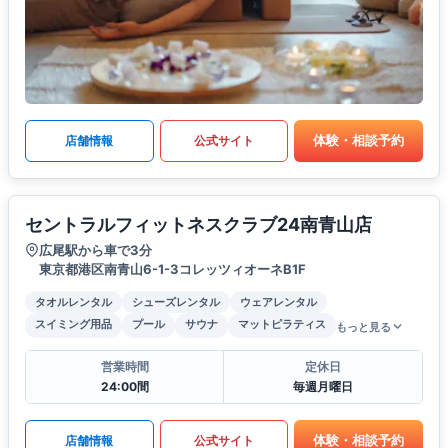
体験・相談予約
店舗情報
公式サイト
セントラルフィットネスクラブ24南青山店
広尾駅から車で3分
東京都港区南青山6-1-3コレッツィオーネB1F
タオルレンタル
シューズレンタル
ウェアレンタル
スイミング用品
プール
サウナ
マットピラティス
もっと見る
営業時間
定休日
24:00間
毎週月曜日
体験・相談予約
店舗情報
公式サイト