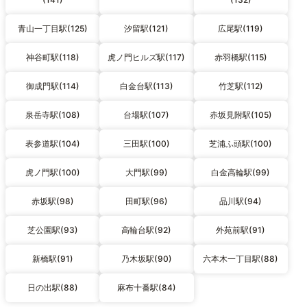
青山一丁目駅(125)
汐留駅(121)
広尾駅(119)
神谷町駅(118)
虎ノ門ヒルズ駅(117)
赤羽橋駅(115)
御成門駅(114)
白金台駅(113)
竹芝駅(112)
泉岳寺駅(108)
台場駅(107)
赤坂見附駅(105)
表参道駅(104)
三田駅(100)
芝浦ふ頭駅(100)
虎ノ門駅(100)
大門駅(99)
白金高輪駅(99)
赤坂駅(98)
田町駅(96)
品川駅(94)
芝公園駅(93)
高輪台駅(92)
外苑前駅(91)
新橋駅(91)
乃木坂駅(90)
六本木一丁目駅(88)
日の出駅(88)
麻布十番駅(84)