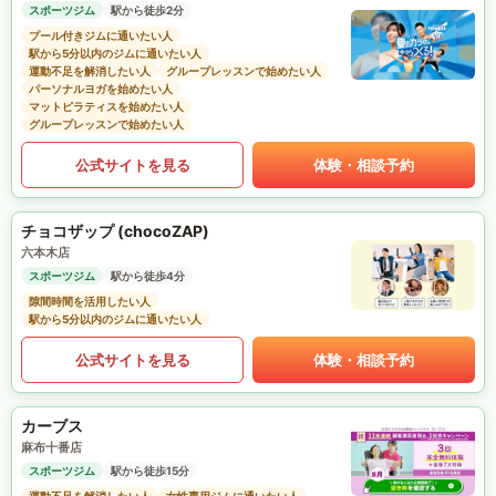
スポーツジム
駅から徒歩2分
プール付きジムに通いたい人
駅から5分以内のジムに通いたい人
運動不足を解消したい人
グループレッスンで始めたい人
パーソナルヨガを始めたい人
マットピラティスを始めたい人
グループレッスンで始めたい人
公式サイトを見る
体験・相談予約
チョコザップ (chocoZAP)
六本木店
スポーツジム
駅から徒歩4分
隙間時間を活用したい人
駅から5分以内のジムに通いたい人
公式サイトを見る
体験・相談予約
カーブス
麻布十番店
スポーツジム
駅から徒歩15分