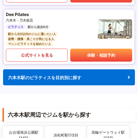
Dee Pilates
六本木・乃木坂店
ピラティス
駅から徒歩6分
駅から5分以内のジムに通いたい人
姿勢・腰痛・肩こりが気になる人
マシンピラティスを始めたい人
公式サイトを見る
体験・相談予約
六本木駅のピラティスを目的別に探す
六本木駅周辺でジムを駅から探す
お台場海浜公園駅
高輪ゲートウェイ駅
浜松町駅(133)
(141)
(132)