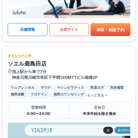
体験・相談予約
店舗情報
公式サイト
キャンペーン中
ソエル鹿島田店
池上駅から車で7分
神奈川県川崎市幸区下平間130MTTビル南棟2F
ウェアレンタル
サウナ
マシンピラティス
常温ヨガ
完全個室
無料体験
プロテイン
無料カウンセリング
もっと見る
営業時間
定休日
0:00〜24:00
年末年始を除き無休