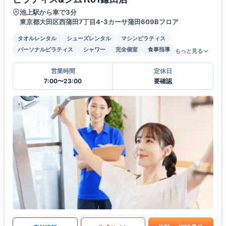
池上駅から車で3分
東京都大田区西蒲田7丁目4-3カーサ蒲田609Bフロア
タオルレンタル
シューズレンタル
マシンピラティス
パーソナルピラティス
シャワー
完全個室
食事指導
もっと見る
営業時間
定休日
7:00〜23:00
要確認