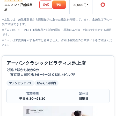
○
公式
予約
エレメント戸越銀座
20,000円〜
店
※上記には、施設運営者から情報提供のあった施設を掲載しています。全施設は下の一
覧で確認できます。
※「○」は、FIT PALETTE編集部が独自の調査・基準に基づき、特におすすめする項目
です。
※「－」は未提供を示すものではありません。詳細は各施設の公式サイトをご確認くだ
さい。
アーバンクラシックピラティス池上店
池上駅から徒歩2分
東京都大田区池上6ー1ー21 CS池上ビル 7F
マシンピラティス
駅から5分以内
営業時間
定休日
平日 9:30〜21:30
日曜日