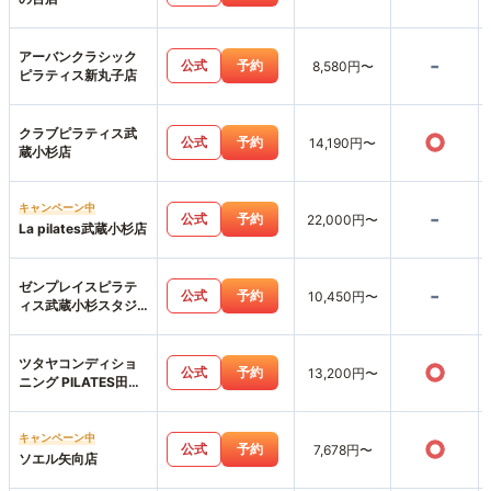
アーバンクラシック
-
公式
予約
8,580円〜
ピラティス新丸子店
クラブピラティス武
○
公式
予約
14,190円〜
蔵小杉店
キャンペーン中
-
公式
予約
22,000円〜
La pilates武蔵小杉店
ゼンプレイスピラテ
-
公式
予約
10,450円〜
ィス武蔵小杉スタジ
オ店
ツタヤコンディショ
○
公式
予約
13,200円〜
ニング PILATES田園
調布店
キャンペーン中
○
公式
予約
7,678円〜
ソエル矢向店