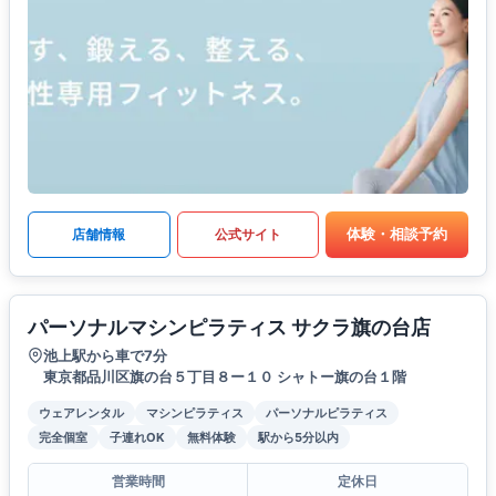
体験・相談予約
店舗情報
公式サイト
パーソナルマシンピラティス サクラ旗の台店
池上駅から車で7分
東京都品川区旗の台５丁目８ー１０ シャトー旗の台１階
ウェアレンタル
マシンピラティス
パーソナルピラティス
完全個室
子連れOK
無料体験
駅から5分以内
営業時間
定休日