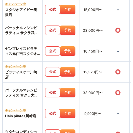
キャンペーン中
-
公式
予約
スタジオアイビー奥
15,000円〜
沢店
パーソナルマシンピ
○
公式
予約
33,000円〜
ラティス サクラ武蔵
小杉店
ゼンプレイスピラテ
-
公式
予約
10,450円〜
ィス元住吉スタジオ
店
キャンペーン中
○
公式
予約
ピラティスケー川崎
12,320円〜
店
パーソナルマシンピ
○
公式
予約
33,000円〜
ラティス サクラ大井
町店
キャンペーン中
-
公式
予約
9,900円〜
Hain pilates川崎店
ツタヤコンディショ