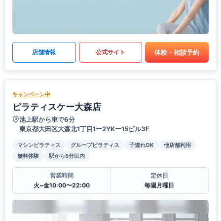
体験・相談予約
店舗情報
公式サイト
キャンペーン中
ピラティスケー大森店
池上駅から車で6分
東京都大田区大森北1丁目1ー2YKー15ビル3F
マシンピラティス
グループピラティス
子連れOK
他店舗利用
無料体験
駅から5分以内
営業時間
定休日
火~金10:00〜22:00
毎週月曜日