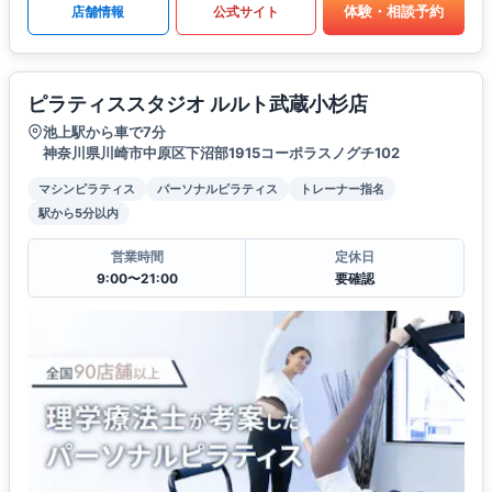
体験・相談予約
店舗情報
公式サイト
ピラティススタジオ ルルト武蔵小杉店
池上駅から車で7分
神奈川県川崎市中原区下沼部1915コーポラスノグチ102
マシンピラティス
パーソナルピラティス
トレーナー指名
駅から5分以内
営業時間
定休日
9:00〜21:00
要確認