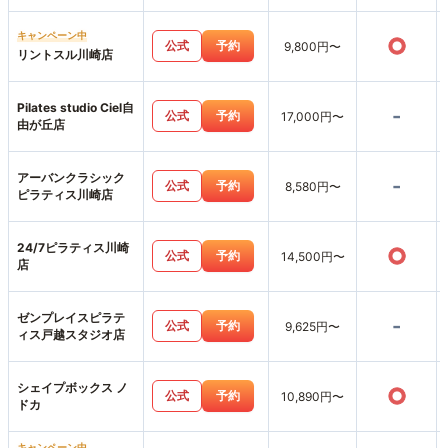
キャンペーン中
○
公式
予約
9,800円〜
リントスル川崎店
Pilates studio Ciel自
-
公式
予約
17,000円〜
由が丘店
アーバンクラシック
-
公式
予約
8,580円〜
ピラティス川崎店
24/7ピラティス川崎
○
公式
予約
14,500円〜
店
ゼンプレイスピラテ
-
公式
予約
9,625円〜
ィス戸越スタジオ店
シェイプボックス ノ
○
公式
予約
10,890円〜
ドカ
キャンペーン中