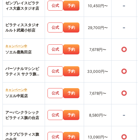
ゼンプレイスピラテ
-
公式
予約
10,450円〜
ィス大森スタジオ店
ピラティススタジオ
-
公式
予約
29,700円〜
ルルト武蔵小杉店
キャンペーン中
○
公式
予約
7,678円〜
ソエル鹿島田店
パーソナルマシンピ
○
公式
予約
33,000円〜
ラティス サクラ旗の
台店
キャンペーン中
○
公式
予約
7,678円〜
ソエル中延店
アーバンクラシック
-
公式
予約
8,580円〜
ピラティス旗の台店
クラブピラティス旗
○
公式
予約
13,090円〜
の台店