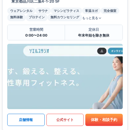
東京都品川区二葉4-1-20 5F
ウェアレンタル
サウナ
マシンピラティス
常温ヨガ
完全個室
無料体験
プロテイン
無料カウンセリング
もっと見る
営業時間
定休日
0:00〜24:00
年末年始を除き無休
体験・相談予約
店舗情報
公式サイト