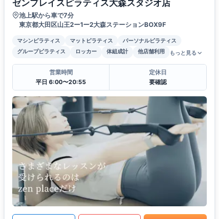
ゼンプレイスピラティス大森スタジオ店
池上駅から車で7分
東京都大田区山王2ー1ー2大森ステーションBOX9F
マシンピラティス
マットピラティス
パーソナルピラティス
グループピラティス
ロッカー
体組成計
他店舗利用
もっと見る
営業時間
定休日
平日 6:00〜20:55
要確認