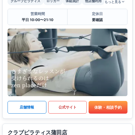
グループピラティス
ロッカー
体組成計
他店舗利用
もっと見る
営業時間
定休日
平日 10:00〜21:10
要確認
体験・相談予約
店舗情報
公式サイト
クラブピラティス蒲田店