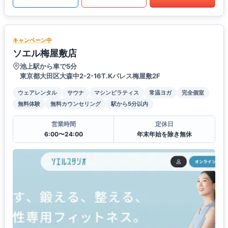
キャンペーン中
ソエル梅屋敷店
池上駅から車で5分
東京都大田区大森中2-2-16T.Kパレス梅屋敷2F
ウェアレンタル
サウナ
マシンピラティス
常温ヨガ
完全個室
無料体験
無料カウンセリング
駅から5分以内
営業時間
定休日
6:00〜24:00
年末年始を除き無休