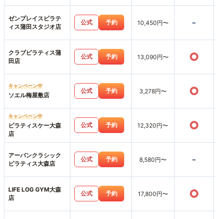
店
ゼンプレイスピラテ
-
公式
予約
10,450円〜
ィス蒲田スタジオ店
クラブピラティス蒲
○
公式
予約
13,090円〜
田店
キャンペーン中
○
公式
予約
3,278円〜
ソエル梅屋敷店
キャンペーン中
○
公式
予約
ピラティスケー大森
12,320円〜
店
アーバンクラシック
-
公式
予約
8,580円〜
ピラティス大森店
LIFE LOG GYM大森
○
公式
予約
17,800円〜
店