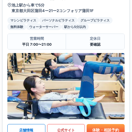
池上駅から車で5分
東京都大田区蒲田4ー21ー2コンフォリア蒲田1F
マシンピラティス
パーソナルピラティス
グループピラティス
無料体験
ウォーターサーバー
駅から5分以内
営業時間
定休日
平日 7:00〜21:00
要確認
体験・相談予約
店舗情報
公式サイト