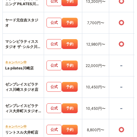
○
公式
予約
13,200円〜
ニング PILATES川崎
駅前店
ヤード元住吉スタジ
○
公式
予約
7,700円〜
オ
マシンピラティスス
○
公式
予約
12,980円〜
タジオ ザ･シルク川崎
店
キャンペーン中
-
公式
予約
22,000円〜
La pilates川崎店
ゼンプレイスピラテ
-
公式
予約
10,450円〜
ィス川崎スタジオ店
ゼンプレイスピラテ
-
公式
予約
10,450円〜
ィス大井町スタジオ
店
キャンペーン中
○
公式
予約
8,800円〜
リントスル大井町店