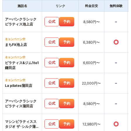
施設名
リンク
料金目安
無料体験
アーバンクラシック
-
公式
予約
8,580円〜
ピラティス池上店
キャンペーン中
○
公式
予約
6,380円〜
まちFit池上店
キャンペーン中
-
公式
予約
ピラティス&ジム1to1
6,600円〜
鎌田店
キャンペーン中
-
公式
予約
22,000円〜
La pilates蒲田店
アーバンクラシック
-
公式
予約
8,580円〜
ピラティス蒲田店
マシンピラティスス
○
公式
予約
12,980円〜
タジオ ザ･シルク蒲田