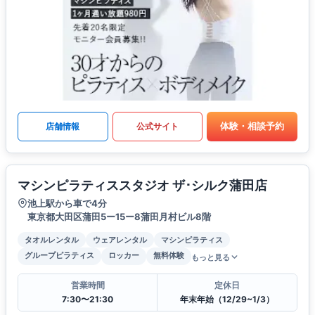
体験・相談予約
店舗情報
公式サイト
マシンピラティススタジオ ザ･シルク蒲田店
池上駅から車で4分
東京都大田区蒲田5ー15ー8蒲田月村ビル8階
タオルレンタル
ウェアレンタル
マシンピラティス
グループピラティス
ロッカー
無料体験
もっと見る
営業時間
定休日
7:30〜21:30
年末年始（12/29~1/3）