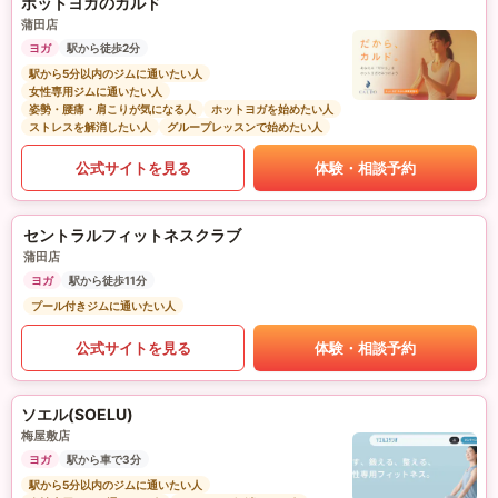
ホットヨガのカルド
蒲田店
ヨガ
駅から徒歩2分
駅から5分以内のジムに通いたい人
女性専用ジムに通いたい人
姿勢・腰痛・肩こりが気になる人
ホットヨガを始めたい人
ストレスを解消したい人
グループレッスンで始めたい人
公式サイトを見る
体験・相談予約
セントラルフィットネスクラブ
蒲田店
ヨガ
駅から徒歩11分
プール付きジムに通いたい人
公式サイトを見る
体験・相談予約
ソエル(SOELU)
梅屋敷店
ヨガ
駅から車で3分
駅から5分以内のジムに通いたい人