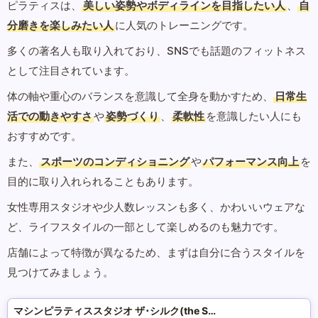
ピラティスは、
美しい姿勢やボディラインを目指したい人
、
自
分磨きを楽しみたい人
に人気のトレーニングです。
多くの著名人も取り入れており、SNSでも話題のフィットネス
として注目されています。
体の軸や重心のバランスを意識して全身を動かすため、
日常生
活での動きやすさ
や
姿勢づくり
、
柔軟性
を意識したい人にも
おすすめです。
また、
スポーツのコンディショニング
や
パフォーマンス向上
を
目的に取り入れられることもあります。
女性専用スタジオや少人数レッスンも多く、かわいいウェアな
ど、ライフスタイルの一部として楽しめるのも魅力です。
店舗によって特徴が異なるため、まずは自分に合うスタイルを
見つけてみましょう。
マシンピラティススタジオ ザ･シルク(the SILK)