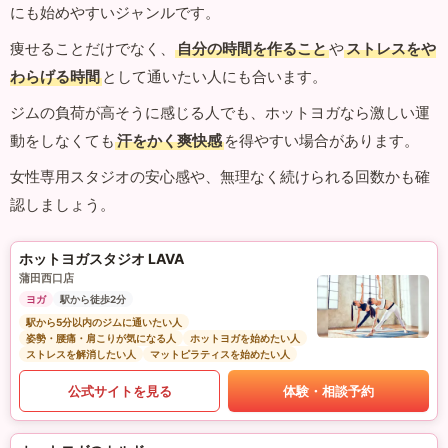
にも始めやすいジャンルです。
痩せることだけでなく、
自分の時間を作ること
や
ストレスをや
わらげる時間
として通いたい人にも合います。
ジムの負荷が高そうに感じる人でも、ホットヨガなら激しい運
動をしなくても
汗をかく爽快感
を得やすい場合があります。
女性専用スタジオの安心感や、無理なく続けられる回数かも確
認しましょう。
ホットヨガスタジオ LAVA
蒲田西口店
ヨガ
駅から徒歩2分
駅から5分以内のジムに通いたい人
姿勢・腰痛・肩こりが気になる人
ホットヨガを始めたい人
ストレスを解消したい人
マットピラティスを始めたい人
公式サイトを見る
体験・相談予約