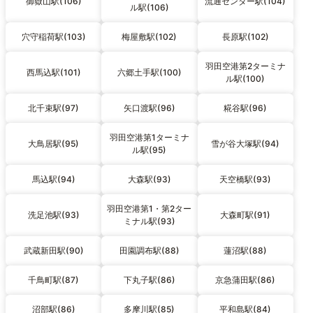
御嶽山駅(106)
流通センター駅(104)
ル駅(106)
穴守稲荷駅(103)
梅屋敷駅(102)
長原駅(102)
羽田空港第2ターミナ
西馬込駅(101)
六郷土手駅(100)
ル駅(100)
北千束駅(97)
矢口渡駅(96)
糀谷駅(96)
羽田空港第1ターミナ
大鳥居駅(95)
雪が谷大塚駅(94)
ル駅(95)
馬込駅(94)
大森駅(93)
天空橋駅(93)
羽田空港第1・第2ター
洗足池駅(93)
大森町駅(91)
ミナル駅(93)
武蔵新田駅(90)
田園調布駅(88)
蓮沼駅(88)
千鳥町駅(87)
下丸子駅(86)
京急蒲田駅(86)
沼部駅(86)
多摩川駅(85)
平和島駅(84)