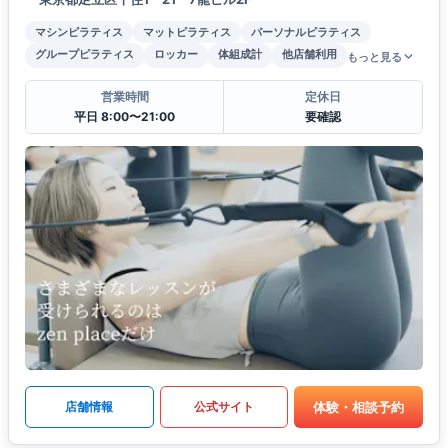
マシンピラティス
マットピラティス
パーソナルピラティス
グループピラティス
ロッカー
体組成計
他店舗利用
もっと見る
営業時間
定休日
平日 8:00〜21:00
要確認
体験・相談予約
店舗情報
公式サイト