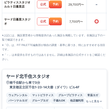
ピラティススタジオ
-
公式
予約
29,700円〜
ルルト日暮里店
ヤード日暮里スタジ
○
公式
予約
7,700円〜
オ
※上記には、施設運営者から情報提供のあった施設を掲載しています。全施設は下の一
覧で確認できます。
※「○」は、FIT PALETTE編集部が独自の調査・基準に基づき、特におすすめする項目
です。
※「－」は未提供を示すものではありません。詳細は各施設の公式サイトをご確認くだ
さい。
ヤード北千住スタジオ
南千住駅から車で3分
東京都足立区千住1-23-14大倭（ダイワ）ビル4F
ウェアレンタル
マットピラティス
グループピラティス
常温ヨガ
パーソナルヨガ
グループヨガ
子連れOK
他店舗利用
もっと見る