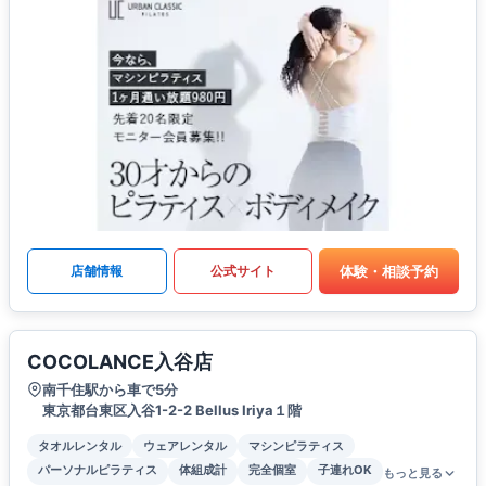
体験・相談予約
店舗情報
公式サイト
COCOLANCE入谷店
南千住駅から車で5分
東京都台東区入谷1-2-2 Bellus Iriya１階
タオルレンタル
ウェアレンタル
マシンピラティス
パーソナルピラティス
体組成計
完全個室
子連れOK
もっと見る