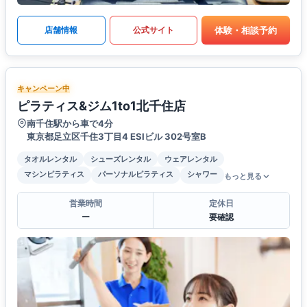
体験・相談予約
店舗情報
公式サイト
キャンペーン中
ピラティス&ジム1to1北千住店
南千住駅から車で4分
東京都足立区千住3丁目4 ESIビル 302号室B
タオルレンタル
シューズレンタル
ウェアレンタル
マシンピラティス
パーソナルピラティス
シャワー
もっと見る
営業時間
定休日
ー
要確認