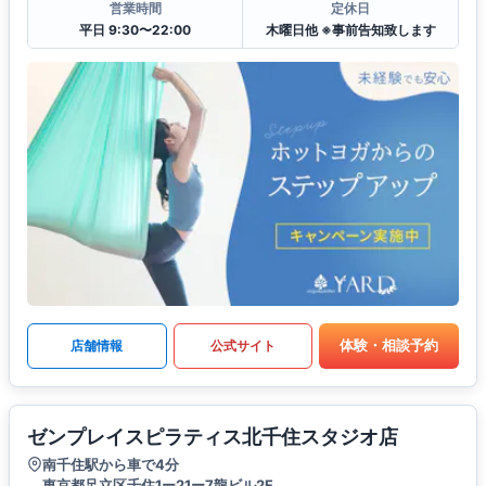
営業時間
定休日
平日 9:30〜22:00
木曜日他 ※事前告知致します
体験・相談予約
店舗情報
公式サイト
ゼンプレイスピラティス北千住スタジオ店
南千住駅から車で4分
東京都足立区千住1ー21ー7龍ビル2F