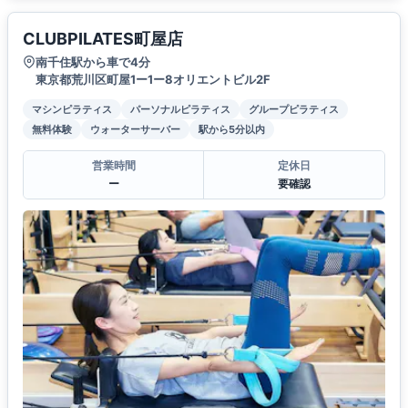
CLUBPILATES町屋店
南千住駅から車で4分
東京都荒川区町屋1ー1ー8オリエントビル2F
マシンピラティス
パーソナルピラティス
グループピラティス
無料体験
ウォーターサーバー
駅から5分以内
営業時間
定休日
ー
要確認