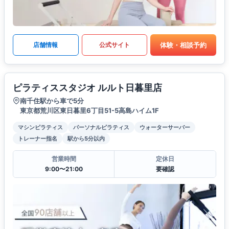
体験・相談予約
店舗情報
公式サイト
ピラティススタジオ ルルト日暮里店
南千住駅から車で5分
東京都荒川区東日暮里6丁目51-5高島ハイム1F
マシンピラティス
パーソナルピラティス
ウォーターサーバー
トレーナー指名
駅から5分以内
営業時間
定休日
9:00〜21:00
要確認