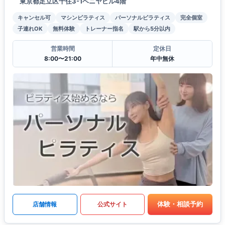
東京都足立区千住3-1ベニヤビル4階
キャンセル可
マシンピラティス
パーソナルピラティス
完全個室
子連れOK
無料体験
トレーナー指名
駅から5分以内
営業時間
定休日
8:00〜21:00
年中無休
体験・相談予約
店舗情報
公式サイト