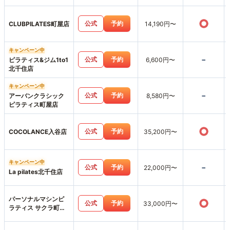
○
公式
予約
CLUBPILATES町屋店
14,190円〜
キャンペーン中
-
公式
予約
ピラティス&ジム1to1
6,600円〜
北千住店
キャンペーン中
-
公式
予約
アーバンクラシック
8,580円〜
ピラティス町屋店
○
公式
予約
COCOLANCE入谷店
35,200円〜
キャンペーン中
-
公式
予約
22,000円〜
La pilates北千住店
パーソナルマシンピ
○
公式
予約
33,000円〜
ラティス サクラ町屋
店