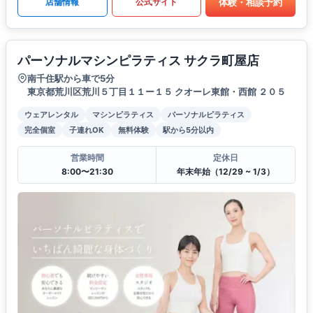
体験・相談予約
店舗情報
公式サイト
パーソナルマシンピラティス サクラ町屋店
南千住駅から車で5分
東京都荒川区荒川５丁目１１ー１５ クオーレ東館・西館 ２０５
ウェアレンタル
マシンピラティス
パーソナルピラティス
完全個室
子連れOK
無料体験
駅から5分以内
営業時間
定休日
8:00〜21:30
年末年始（12/29 ~ 1/3）