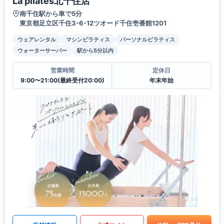
La pilates北千住店
南千住駅から車で5分
東京都足立区千住3-6-12ツオード千住壱番館1201
ウェアレンタル
マシンピラティス
パーソナルピラティス
ウォーターサーバー
駅から5分以内
営業時間
定休日
9:00〜21:00(最終受付20:00)
年末年始