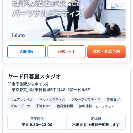
体験・相談予約
店舗情報
公式サイト
ヤード日暮里スタジオ
南千住駅から車で5分
東京都荒川区東日暮里5丁目48-2第一ビル5F
ウェアレンタル
マットピラティス
グループピラティス
常温ヨガ
グループヨガ
子連れOK
他店舗利用
無料体験
もっと見る
営業時間
定休日
平日 9:30〜22:00
木曜日 他 ※事前告知致します