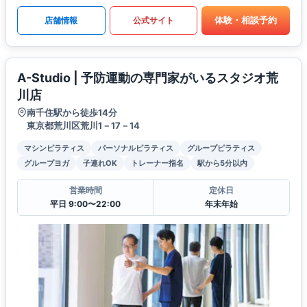
体験・相談予約
店舗情報
公式サイト
A-Studio | 予防運動の専門家がいるスタジオ荒
川店
南千住駅から徒歩14分
東京都荒川区荒川1－17－14
マシンピラティス
パーソナルピラティス
グループピラティス
グループヨガ
子連れOK
トレーナー指名
駅から5分以内
営業時間
定休日
平日 9:00〜22:00
年末年始