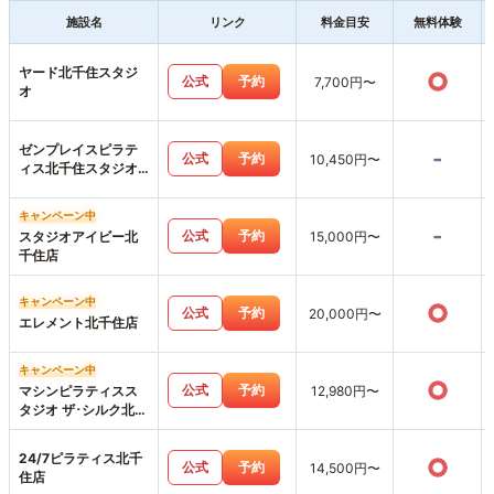
施設名
リンク
料金目安
無料体験
ヤード北千住スタジ
○
公式
予約
7,700円〜
オ
ゼンプレイスピラテ
-
公式
予約
10,450円〜
ィス北千住スタジオ
店
キャンペーン中
-
公式
予約
スタジオアイビー北
15,000円〜
千住店
キャンペーン中
○
公式
予約
20,000円〜
エレメント北千住店
キャンペーン中
○
公式
予約
マシンピラティスス
12,980円〜
タジオ ザ･シルク北千
住店
24/7ピラティス北千
○
公式
予約
14,500円〜
住店