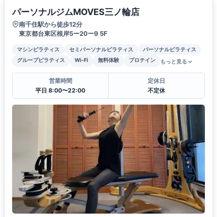
パーソナルジムMOVES三ノ輪店
南千住駅から徒歩12分
東京都台東区根岸5ー20ー9 5F
マシンピラティス
セミパーソナルピラティス
パーソナルピラティス
グループピラティス
Wi-Fi
無料体験
プロテイン
もっと見る
営業時間
定休日
平日 8:00〜22:00
不定休